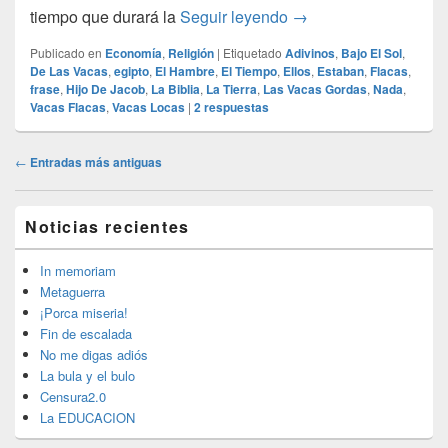
cuando las vacas no 
tiempo que durará la
Seguir leyendo
→
Publicado en
Economía
,
Religión
|
Etiquetado
Adivinos
,
Bajo El Sol
,
De Las Vacas
,
egipto
,
El Hambre
,
El Tiempo
,
Ellos
,
Estaban
,
Flacas
,
frase
,
Hijo De Jacob
,
La Biblia
,
La Tierra
,
Las Vacas Gordas
,
Nada
,
Vacas Flacas
,
Vacas Locas
|
2
respuestas
Navegación
←
Entradas más antiguas
de
entradas
El
Noticias recientes
área
de
widget
In memoriam
barra
Metaguerra
lateral
¡Porca miseria!
primaria
Fin de escalada
No me digas adiós
La bula y el bulo
Censura2.0
La EDUCACION