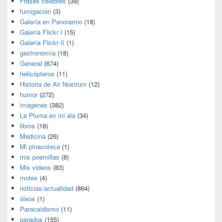
Frases célebres
(39)
fumigación
(3)
Galería en Panoramio
(18)
Galería Flickr I
(15)
Galería Flickr II
(1)
gastronomía
(18)
General
(674)
helicópteros
(11)
Historia de Air Nostrum
(12)
humor
(272)
imagenes
(382)
La Pluma en mi ala
(34)
libros
(18)
Medicina
(26)
Mi pinacoteca
(1)
mis poemillas
(8)
Mis videos
(83)
motes
(4)
noticias/actualidad
(864)
óleos
(1)
Paracaidismo
(11)
parados
(155)