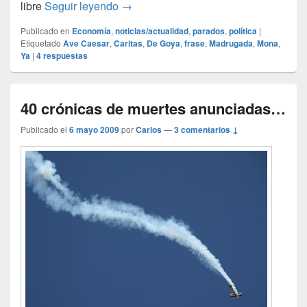
¡Ultimos cartuchos!
libre
Seguir leyendo
→
Publicado en
Economía
,
noticias/actualidad
,
parados
,
política
|
Etiquetado
Ave Caesar
,
Caritas
,
De Goya
,
frase
,
Madrugada
,
Mona
,
Ya
|
4
respuestas
40 crónicas de muertes anunciadas…
Publicado el
6 mayo 2009
por
Carlos
—
3 comentarios ↓