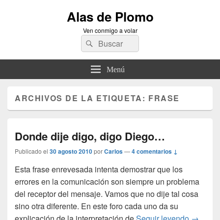
Alas de Plomo
Ven conmigo a volar
Buscar
Buscar
por:
Menú
ARCHIVOS DE LA ETIQUETA:
FRASE
Donde dije digo, digo Diego…
Publicado el
30 agosto 2010
por
Carlos
—
4 comentarios ↓
Esta frase enrevesada intenta demostrar que los
errores en la comunicación son siempre un problema
del receptor del mensaje. Vamos que no dije tal cosa
sino otra diferente. En este foro cada uno da su
Donde d
explicación de la interpretación de
Seguir leyendo
→