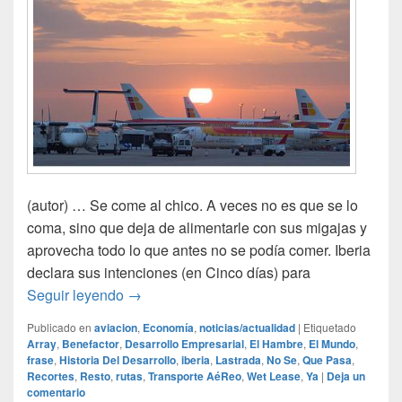
(autor) … Se come al chico. A veces no es que se lo
coma, sino que deja de alimentarle con sus migajas y
aprovecha todo lo que antes no se podía comer. Iberia
declara sus intenciones (en Cinco días) para
El pez grande…
Seguir leyendo
→
Publicado en
aviacion
,
Economía
,
noticias/actualidad
|
Etiquetado
Array
,
Benefactor
,
Desarrollo Empresarial
,
El Hambre
,
El Mundo
,
frase
,
Historia Del Desarrollo
,
iberia
,
Lastrada
,
No Se
,
Que Pasa
,
Recortes
,
Resto
,
rutas
,
Transporte AéReo
,
Wet Lease
,
Ya
|
Deja un
comentario