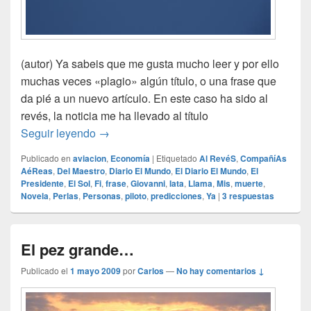
(autor) Ya sabeis que me gusta mucho leer y por ello
muchas veces «plagio» algún título, o una frase que
da pié a un nuevo artículo. En este caso ha sido al
revés, la noticia me ha llevado al título
40 crónicas de muertes anunciadas…
Seguir leyendo
→
Publicado en
aviacion
,
Economía
|
Etiquetado
Al RevéS
,
CompañíAs
AéReas
,
Del Maestro
,
Diario El Mundo
,
El Diario El Mundo
,
El
Presidente
,
El Sol
,
Fi
,
frase
,
Giovanni
,
Iata
,
Llama
,
Mis
,
muerte
,
Novela
,
Perlas
,
Personas
,
piloto
,
predicciones
,
Ya
|
3
respuestas
El pez grande…
Publicado el
1 mayo 2009
por
Carlos
—
No hay comentarios ↓