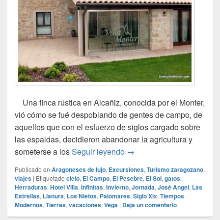
Una finca rústica en Alcañiz, conocida por el Monter,
vió cómo se fué despoblando de gentes de campo, de
aquellos que con el esfuerzo de siglos cargado sobre
las espaldas, decidieron abandonar la agricultura y
El Hotel Villa Monter en Al
someterse a los
Seguir leyendo
→
Publicado en
Aragoneses de lujo
,
Excursiones
,
Turismo zaragozano
,
viajes
|
Etiquetado
cielo
,
El Campo
,
El Pesebre
,
El Sol
,
gatos
,
Herraduras
,
Hotel Villa
,
Infinitas
,
Invierno
,
Jornada
,
José Angel
,
Las
Estrellas
,
Llanura
,
Los Nietos
,
Palomares
,
Siglo Xix
,
Tiempos
Modernos
,
Tierras
,
vacaciones
,
Vega
|
Deja un comentario