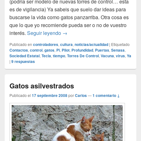
(podría ser modelo de nuevas torres de control… esta
es de vigilancia) Ya sabeis que suelo dar ideas para
buscarse la vida como gatos panzarriba. Otra cosa es
que lo que yo recomiende pueda ser o no de vuestro
Controlador de torre
interés.
Seguir leyendo
→
Publicado en
controladores
,
cultura
,
noticias/actualidad
|
Etiquetado
Contactos
,
control
,
gatos
,
Pi
,
Pilot
,
Profundidad
,
Puertas
,
Senasa
,
Sociedad Estatal
,
Tecla
,
tiempo
,
Torres De Control
,
Vacuna
,
virus
,
Ya
|
9
respuestas
Gatos asilvestrados
Publicado el
17 septiembre 2008
por
Carlos
—
1 comentario ↓