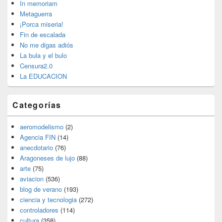
widget
In memoriam
barra
Metaguerra
lateral
¡Porca miseria!
primaria
Fin de escalada
No me digas adiós
La bula y el bulo
Censura2.0
La EDUCACION
Categorías
aeromodelismo
(2)
Agencia FIN
(14)
anecdotario
(76)
Aragoneses de lujo
(88)
arte
(75)
aviacion
(536)
blog de verano
(193)
ciencia y tecnologia
(272)
controladores
(114)
cultura
(358)