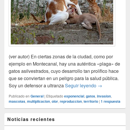
(ver autor) En ciertas zonas de la ciudad, como por
ejemplo en Montecanal, hay una auténtica «plaga» de
gatos asilvestrados, cuyo desarrollo tan prolífico hace
que se conviertan en un peligro para la salud pública.
Gatos asilvestr
Soy un defensor a ultranza
Seguir leyendo
→
Publicado en
General
|
Etiquetado
exponencial
,
gatos
,
invasion
,
mascotas
,
multiplicacion
,
olor
,
reproduccion
,
territorio
|
1
respuesta
El
Noticias recientes
área
de