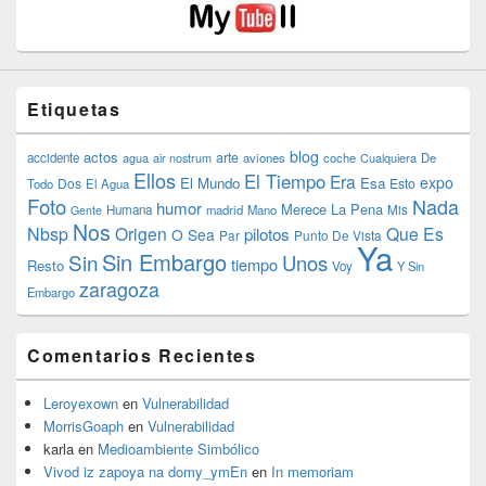
Etiquetas
blog
actos
arte
accidente
agua
air nostrum
aviones
coche
Cualquiera
De
Ellos
El Tiempo
Era
expo
El Mundo
Esa
Dos
Esto
Todo
El Agua
Foto
Nada
humor
Merece La Pena
Humana
madrid
Mano
Mis
Gente
Nos
Nbsp
Origen
Que Es
pilotos
O Sea
Par
Punto De Vista
Ya
Sin Embargo
Sin
Unos
tiempo
Resto
Voy
Y Sin
zaragoza
Embargo
Comentarios Recientes
Leroyexown
en
Vulnerabilidad
MorrisGoaph
en
Vulnerabilidad
karla
en
Medioambiente Simbólico
Vivod iz zapoya na domy_ymEn
en
In memoriam