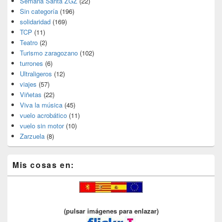
Semana Santa ZGZ
(22)
Sin categoría
(196)
solidaridad
(169)
TCP
(11)
Teatro
(2)
Turismo zaragozano
(102)
turrones
(6)
Ultraligeros
(12)
viajes
(57)
Viñetas
(22)
Viva la música
(45)
vuelo acrobático
(11)
vuelo sin motor
(10)
Zarzuela
(8)
Mis cosas en:
(pulsar imágenes para enlazar)