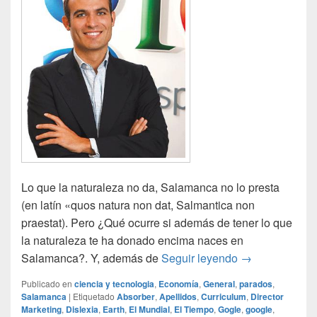
Lo que la naturaleza no da, Salamanca no lo presta
(en latín «quos natura non dat, Salmantica non
praestat). Pero ¿Qué ocurre si además de tener lo que
la naturaleza te ha donado encima naces en
Día de los emp
Salamanca?. Y, además de
Seguir leyendo
→
Publicado en
ciencia y tecnologia
,
Economía
,
General
,
parados
,
Salamanca
|
Etiquetado
Absorber
,
Apellidos
,
Curriculum
,
Director
Marketing
,
Dislexia
,
Earth
,
El Mundial
,
El Tiempo
,
Gogle
,
google
,