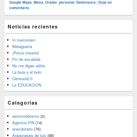
Google Maps
,
Masa
,
Orador
,
personal
,
Salamanca
|
Deja un
comentario
El
Noticias recientes
área
de
widget
In memoriam
barra
Metaguerra
lateral
¡Porca miseria!
primaria
Fin de escalada
No me digas adiós
La bula y el bulo
Censura2.0
La EDUCACION
Categorías
aeromodelismo
(2)
Agencia FIN
(14)
anecdotario
(76)
Aragoneses de lujo
(88)