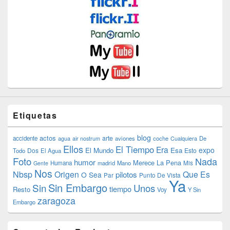
Etiquetas
blog
actos
arte
accidente
agua
air nostrum
aviones
coche
Cualquiera
De
Ellos
El Tiempo
Era
expo
El Mundo
Esa
Dos
Esto
Todo
El Agua
Foto
Nada
humor
Merece La Pena
Humana
madrid
Mano
Mis
Gente
Nos
Nbsp
Origen
Que Es
pilotos
O Sea
Par
Punto De Vista
Ya
Sin Embargo
Sin
Unos
tiempo
Resto
Voy
Y Sin
zaragoza
Embargo