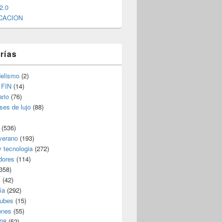
2.0
CACION
rías
elismo
(2)
 FIN
(14)
rio
(76)
ses de lujo
(88)
(536)
verano
(193)
y tecnologia
(272)
dores
(114)
358)
s
(42)
ía
(292)
nubes
(15)
ones
(55)
08
(52)