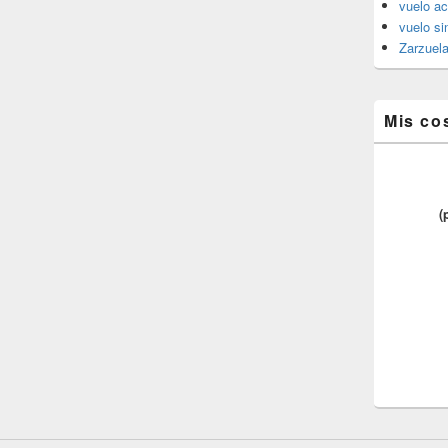
vuelo ac
vuelo si
Zarzuel
Mis co
(