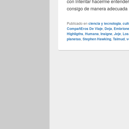
con intentar hacerme entender
consigo de manera adecuada (
Publicado en
ciencia y tecnologia
,
cul
CompañEros De Viaje
,
Deja
,
Embrion
Highligths
,
Humana
,
Insigne
,
Jeje
,
Los
planetas
,
Stephen Hawking
,
Talmud
,
v