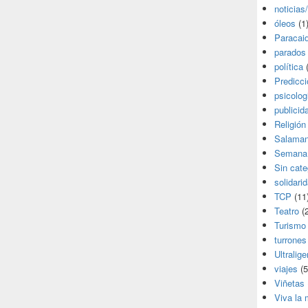
noticias
óleos
(1
Paracai
parados
política
(
Predicc
psicolog
publicid
Religión
Salama
Semana
Sin cate
solidari
TCP
(11
Teatro
(2
Turismo
turrones
Ultralige
viajes
(5
Viñetas
Viva la