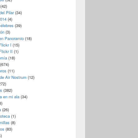
(42)
del Pilar
(34)
2014
(4)
célebres
(39)
ión
(3)
 en Panoramio
(18)
lickr I
(15)
lickr II
(1)
omía
(18)
(674)
eros
(11)
 de Air Nostrum
(12)
272)
s
(382)
a en mi ala
(34)
8)
a
(26)
coteca
(1)
millas
(8)
eos
(83)
)