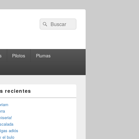
Buscar
Buscar
por:
s
Pilotos
Plumas
as recientes
riam
rra
iseria!
escalada
igas adiós
y el bulo