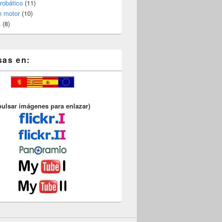
robático
(11)
n motor
(10)
a
(8)
sas en:
pulsar imágenes para enlazar)