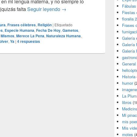
 en mi lengua materna, y no siempre lo
Fábulas
Just Stephen Hawking!
quizás falta
Seguir leyendo
→
Fiestas 
floralia 
tura
,
Frases célebres
,
Religión
|
Etiquetado
Frases 
es
,
Especie Humana
,
Fecha De Hoy
,
Gametos
,
fumigac
 Mismos
,
Merece La Pena
,
Naturaleza Humana
,
Galería
olver
,
Ya
|
4
respuestas
Galería F
Galería F
gastron
General
helicópt
Historia
humor
(
imagene
La Plum
libros
(1
Medicin
Mi pina
mis poe
Mis vid
motes
(4