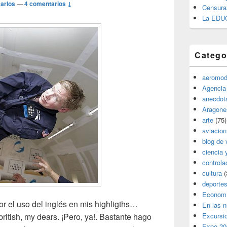
arlos
—
4 comentarios ↓
Censura
La EDU
Catego
aeromod
Agencia
anecdota
Aragone
arte
(75)
aviacion
blog de 
ciencia 
controla
cultura
(
deporte
Econom
 el uso del inglés en mis highligths…
En las 
 british, my dears. ¡Pero, ya!. Bastante hago
Excursi
Expo 20