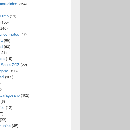
/actualidad
(864)
)
dismo
(11)
(155)
246)
iones meteo
(47)
ia
(65)
ad
(63)
(31)
nca
(15)
 Santa ZGZ
(22)
goría
(196)
dad
(169)
)
)
 zaragozano
(102)
(6)
ros
(12)
7)
(22)
 música
(45)