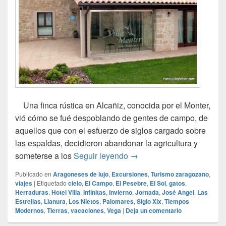
Una finca rústica en Alcañiz, conocida por el Monter,
vió cómo se fué despoblando de gentes de campo, de
aquellos que con el esfuerzo de siglos cargado sobre
las espaldas, decidieron abandonar la agricultura y
El Hotel Villa Monter en Al
someterse a los
Seguir leyendo
→
Publicado en
Aragoneses de lujo
,
Excursiones
,
Turismo zaragozano
,
viajes
|
Etiquetado
cielo
,
El Campo
,
El Pesebre
,
El Sol
,
gatos
,
Herraduras
,
Hotel Villa
,
Infinitas
,
Invierno
,
Jornada
,
José Angel
,
Las
Estrellas
,
Llanura
,
Los Nietos
,
Palomares
,
Siglo Xix
,
Tiempos
Modernos
,
Tierras
,
vacaciones
,
Vega
|
Deja un comentario