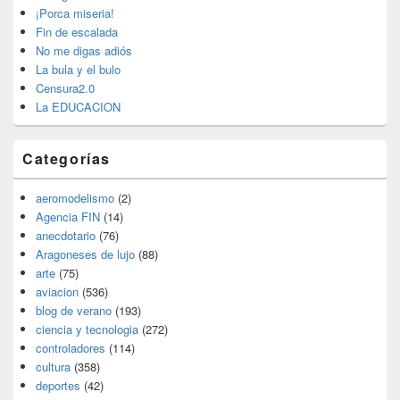
lateral
¡Porca miseria!
primaria
Fin de escalada
No me digas adiós
La bula y el bulo
Censura2.0
La EDUCACION
Categorías
aeromodelismo
(2)
Agencia FIN
(14)
anecdotario
(76)
Aragoneses de lujo
(88)
arte
(75)
aviacion
(536)
blog de verano
(193)
ciencia y tecnologia
(272)
controladores
(114)
cultura
(358)
deportes
(42)