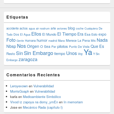
Etiquetas
blog
actos
arte
accidente
agua
air nostrum
aviones
coche
Cualquiera
De
Ellos
El Tiempo
Era
expo
El Mundo
Esa
Dos
Esto
Todo
El Agua
Foto
Nada
humor
Merece La Pena
Humana
madrid
Mano
Mis
Gente
Nos
Nbsp
Origen
Que Es
pilotos
O Sea
Par
Punto De Vista
Ya
Sin Embargo
Sin
Unos
tiempo
Resto
Voy
Y Sin
zaragoza
Embargo
Comentarios Recientes
Leroyexown
en
Vulnerabilidad
MorrisGoaph
en
Vulnerabilidad
karla
en
Medioambiente Simbólico
Vivod iz zapoya na domy_ymEn
en
In memoriam
Jose
en
Mecánico Rada (capítulo I)