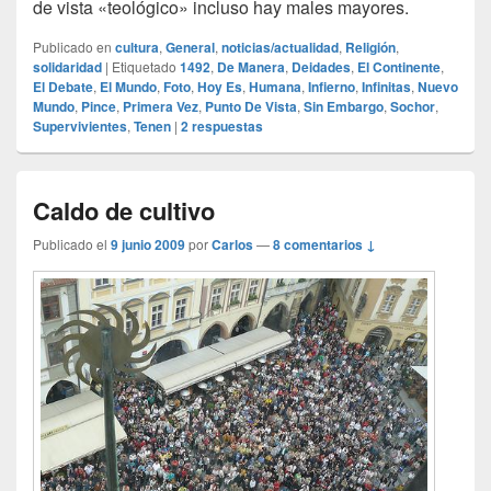
de vista «teológico» incluso hay males mayores.
Publicado en
cultura
,
General
,
noticias/actualidad
,
Religión
,
solidaridad
|
Etiquetado
1492
,
De Manera
,
Deidades
,
El Continente
,
El Debate
,
El Mundo
,
Foto
,
Hoy Es
,
Humana
,
Infierno
,
Infinitas
,
Nuevo
Mundo
,
Pince
,
Primera Vez
,
Punto De Vista
,
Sin Embargo
,
Sochor
,
Supervivientes
,
Tenen
|
2
respuestas
Caldo de cultivo
Publicado el
9 junio 2009
por
Carlos
—
8 comentarios ↓