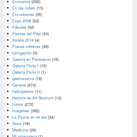
Economía
(292)
En las nubes
(15)
Excursiones
(55)
Expo 2008
(52)
Fábulas
(42)
Fiestas del Pilar
(34)
floralia 2014
(4)
Frases célebres
(39)
fumigación
(3)
Galería en Panoramio
(18)
Galería Flickr I
(15)
Galería Flickr II
(1)
gastronomía
(18)
General
(674)
helicópteros
(11)
Historia de Air Nostrum
(12)
humor
(272)
imagenes
(382)
La Pluma en mi ala
(34)
libros
(18)
Medicina
(26)
Mi pinacoteca
(1)