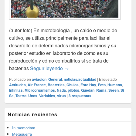
(autor foto) En microbiología , un caldo o medio de
cultivo, se utiliza principalmente para facilitar el
desarrollo de determinados microorganismos y su
posterior estudio en laboratorio de cómo es su
reproducción y cómo combatirlos si se trata de
Caldo de cultivo
bacterias
Seguir leyendo
→
Publicado en
aviacion
,
General
,
noticias/actualidad
|
Etiquetado
Actitudes
,
Air France
,
Bacterias
,
Chulos
,
Esto Hay
,
Foto
,
Humana
,
Infinitas
,
Microorganismos
,
Nada
,
pilotos
,
Quedan
,
Rama
,
Seren
,
Si
Se
,
Teatro
,
Unos
,
Variables
,
virus
|
8
respuestas
El
Noticias recientes
área
de
widget
In memoriam
barra
Metaguerra