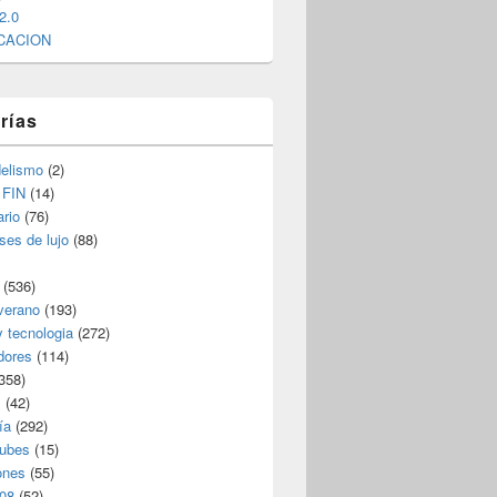
2.0
CACION
rías
elismo
(2)
 FIN
(14)
rio
(76)
ses de lujo
(88)
(536)
verano
(193)
y tecnologia
(272)
dores
(114)
358)
s
(42)
ía
(292)
nubes
(15)
ones
(55)
08
(52)