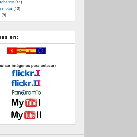
robático
(11)
n motor
(10)
a
(8)
sas en:
pulsar imágenes para enlazar)