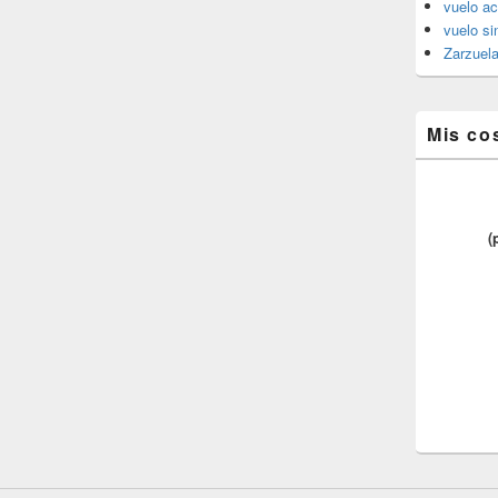
vuelo ac
vuelo si
Zarzuel
Mis co
(