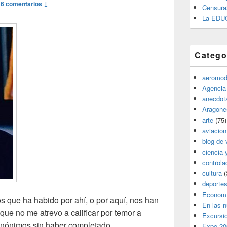
—
6 comentarios ↓
Censura
La EDU
Catego
aeromod
Agencia
anecdota
Aragone
arte
(75)
aviacion
blog de 
ciencia 
controla
cultura
(
deporte
Econom
os que ha habido por ahí, o por aquí, nos han
En las 
 que no me atrevo a calificar por temor a
Excursi
sinónimos sin haber completado
Expo 20