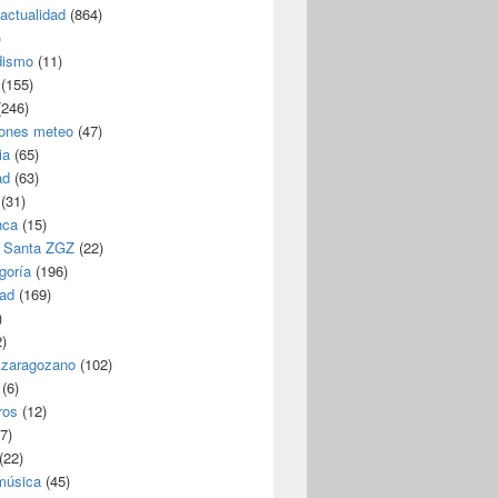
/actualidad
(864)
)
dismo
(11)
(155)
246)
iones meteo
(47)
ia
(65)
ad
(63)
(31)
nca
(15)
 Santa ZGZ
(22)
goría
(196)
dad
(169)
)
)
 zaragozano
(102)
(6)
ros
(12)
7)
(22)
 música
(45)