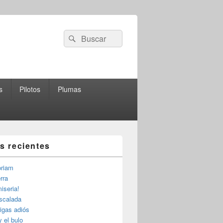
Buscar
Buscar
por:
s
Pilotos
Plumas
as recientes
riam
rra
iseria!
escalada
igas adiós
y el bulo