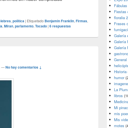
Fábulas
Fiestas 
floralia 
élebres
,
política
|
Etiquetado
Benjamin Franklin
,
Firmas
,
Frases 
da
,
Miran
,
parlamento
,
Tocado
|
6
respuestas
fumigac
Galería
Galería F
Galería F
gastron
General
helicópt
s
—
No hay comentarios ↓
Historia
humor
(
imagene
La Plum
libros
(1
Medicin
Mi pina
mis poe
Mis vid
motes
(4