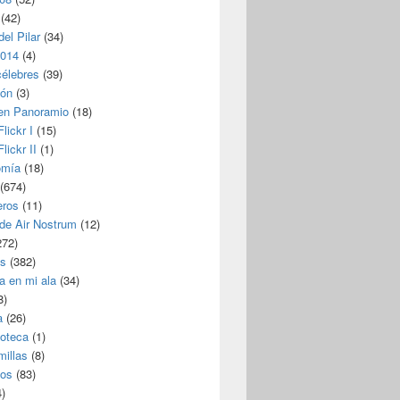
(42)
del Pilar
(34)
2014
(4)
célebres
(39)
ión
(3)
 en Panoramio
(18)
lickr I
(15)
lickr II
(1)
omía
(18)
(674)
eros
(11)
 de Air Nostrum
(12)
272)
s
(382)
a en mi ala
(34)
8)
a
(26)
coteca
(1)
millas
(8)
eos
(83)
)