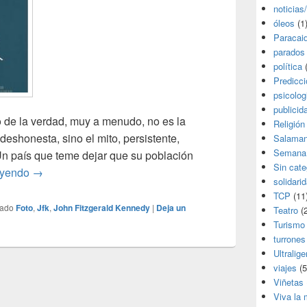
noticias
óleos
(1
Paracai
parados
política
(
Predicc
psicolog
publicid
o de la verdad, muy a menudo, no es la
Religión
y deshonesta, sino el mito, persistente,
Salama
Semana
Un país que teme dejar que su población
Sin cate
JFK
eyendo
→
solidari
TCP
(11
tado
Foto
,
Jfk
,
John Fitzgerald Kennedy
|
Deja un
Teatro
(2
Turismo
turrones
Ultralige
viajes
(5
Viñetas
Viva la