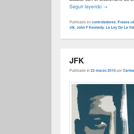
Estadistas
Seguir leyendo
→
Publicado en
controladores
,
Frases c
Jfk
,
John F Kennedy
,
La Ley De La Vi
JFK
Publicado el
22 marzo 2010
por
Carlo