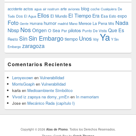
blog
actos
arte
accidente
agua
air nostrum
aviones
coche
Cualquiera
De
Ellos
El Tiempo
Era
expo
El Mundo
Esa
Dos
Esto
Todo
El Agua
Foto
Nada
humor
Merece La Pena
Humana
madrid
Mano
Mis
Gente
Nos
Nbsp
Origen
Que Es
pilotos
O Sea
Par
Punto De Vista
Ya
Sin Embargo
Sin
Unos
tiempo
Resto
Voy
Y Sin
zaragoza
Embargo
Comentarios Recientes
Leroyexown
en
Vulnerabilidad
MorrisGoaph
en
Vulnerabilidad
karla
en
Medioambiente Simbólico
Vivod iz zapoya na domy_ymEn
en
In memoriam
Jose
en
Mecánico Rada (capítulo I)
Copyright © 2026
Alas de Plomo
. Todos los Derechos Reservados.