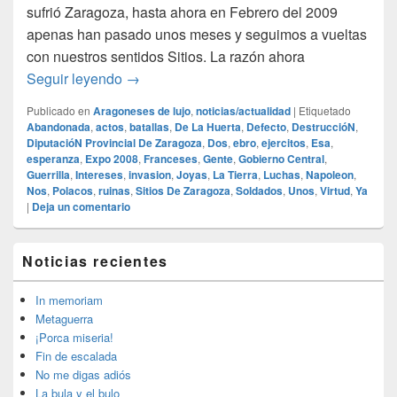
sufrió Zaragoza, hasta ahora en Febrero del 2009
apenas han pasado unos meses y seguimos a vueltas
con nuestros sentidos Sitios. La razón ahora
Los Sitios de Zaragoza en el 2009
Seguir leyendo
→
Publicado en
Aragoneses de lujo
,
noticias/actualidad
|
Etiquetado
Abandonada
,
actos
,
batallas
,
De La Huerta
,
Defecto
,
DestruccióN
,
DiputacióN Provincial De Zaragoza
,
Dos
,
ebro
,
ejercitos
,
Esa
,
esperanza
,
Expo 2008
,
Franceses
,
Gente
,
Gobierno Central
,
Guerrilla
,
Intereses
,
invasion
,
Joyas
,
La Tierra
,
Luchas
,
Napoleon
,
Nos
,
Polacos
,
ruinas
,
Sitios De Zaragoza
,
Soldados
,
Unos
,
Virtud
,
Ya
|
Deja un comentario
El
Noticias recientes
área
de
widget
In memoriam
barra
Metaguerra
lateral
¡Porca miseria!
primaria
Fin de escalada
No me digas adiós
La bula y el bulo