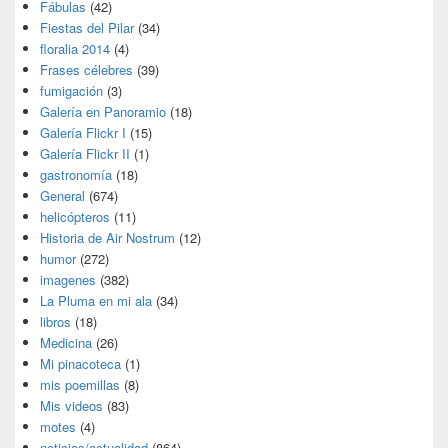
Fábulas
(42)
Fiestas del Pilar
(34)
floralia 2014
(4)
Frases célebres
(39)
fumigación
(3)
Galería en Panoramio
(18)
Galería Flickr I
(15)
Galería Flickr II
(1)
gastronomía
(18)
General
(674)
helicópteros
(11)
Historia de Air Nostrum
(12)
humor
(272)
imagenes
(382)
La Pluma en mi ala
(34)
libros
(18)
Medicina
(26)
Mi pinacoteca
(1)
mis poemillas
(8)
Mis videos
(83)
motes
(4)
noticias/actualidad
(864)