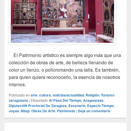
El Patrimonio artístico es siempre algo más que una
colección de obras de arte, de belleza llenando de
color un lienzo, o policromando una talla. Es también,
para quien quiera reconocerlo, la esencia de nosotros
mismos.
Publicado en
arte
,
cultura
,
noticias/actualidad
,
Religión
,
Turismo
zaragozano
|
Etiquetado
Al Paso Del Tiempo
,
Aragonesas
,
DiputacióN Provincial De Zaragoza
,
Escenario
,
Espacio Tiempo
,
Joyas
,
Nbsp
,
Obras De Arte
,
Patrimonio
|
Deja un comentario