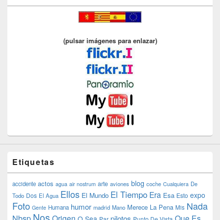
(pulsar imágenes para enlazar)
Etiquetas
blog
actos
arte
accidente
agua
air nostrum
aviones
coche
Cualquiera
De
Ellos
El Tiempo
Era
expo
El Mundo
Esa
Dos
Esto
Todo
El Agua
Foto
Nada
humor
Merece La Pena
Humana
madrid
Mano
Mis
Gente
Nos
Nbsp
Origen
Que Es
pilotos
O Sea
Par
Punto De Vista