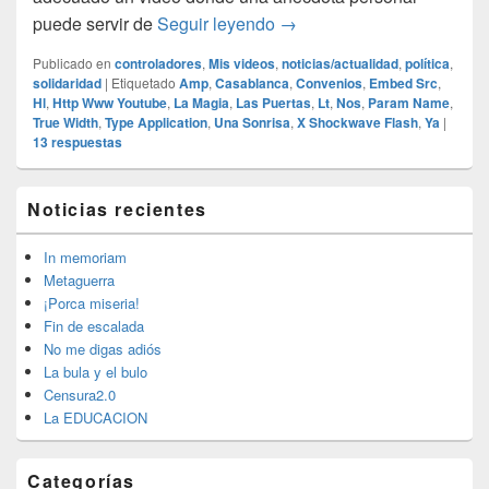
La magia del Youtube
puede servir de
Seguir leyendo
→
Publicado en
controladores
,
Mis videos
,
noticias/actualidad
,
política
,
solidaridad
|
Etiquetado
Amp
,
Casablanca
,
Convenios
,
Embed Src
,
Hl
,
Http Www Youtube
,
La Magia
,
Las Puertas
,
Lt
,
Nos
,
Param Name
,
True Width
,
Type Application
,
Una Sonrisa
,
X Shockwave Flash
,
Ya
|
13
respuestas
El
Noticias recientes
área
de
widget
In memoriam
barra
Metaguerra
lateral
¡Porca miseria!
primaria
Fin de escalada
No me digas adiós
La bula y el bulo
Censura2.0
La EDUCACION
Categorías