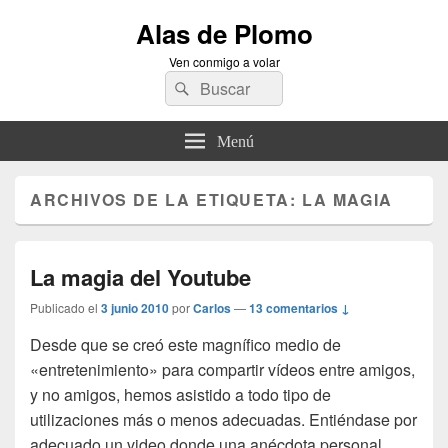
Alas de Plomo
Ven conmigo a volar
Buscar
Buscar
por:
Menú
ARCHIVOS DE LA ETIQUETA:
LA MAGIA
La magia del Youtube
Publicado el
3 junio 2010
por
Carlos
—
13 comentarios ↓
Desde que se creó este magnífico medio de
«entretenimiento» para compartir vídeos entre amigos,
y no amigos, hemos asistido a todo tipo de
utilizaciones más o menos adecuadas. Entiéndase por
adecuado un video donde una anécdota personal