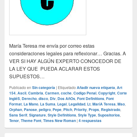
María Teresa me envía por correo estas
consideraciones legales para reflexionar… Gracias. A
VER SI HAY ALGÚN EXPERTO CONOCEDOR DE
LA LEY QUE PUEDA ACLARAR ESTOS
SUPUESTOS…
Publicado en
Sin categoría
|
Etiquetado
Añadir nueva etiqueta
,
Art
154
,
Ascii
,
Cambria
,
Carmen
,
coche
,
Codigo Penal
,
Copyright
,
Corte
IngléS
,
Derecho
,
disco
,
Div
,
Dos AñOs
,
Font Definitions
,
Font
Format
,
La Mano
,
La Suma
,
Legal
,
Legalidad
,
Lt
,
MaríA Teresa
,
Mso
,
Orphan
,
Panose
,
peligro
,
Pepe
,
Pitch
,
Priority
,
Props
,
Registrado
,
Sans Serif
,
Signature
,
Style Definitions
,
Style Type
,
Supositorios
,
Tenor
,
Theme Font
,
Times New Roman
|
4
respuestas
El