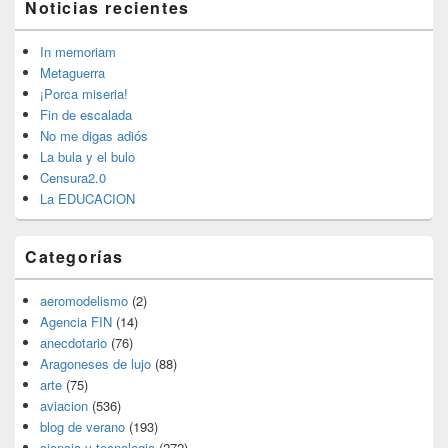
Noticias recientes
área
de
widget
In memoriam
barra
Metaguerra
lateral
¡Porca miseria!
primaria
Fin de escalada
No me digas adiós
La bula y el bulo
Censura2.0
La EDUCACION
Categorías
aeromodelismo
(2)
Agencia FIN
(14)
anecdotario
(76)
Aragoneses de lujo
(88)
arte
(75)
aviacion
(536)
blog de verano
(193)
ciencia y tecnologia
(272)