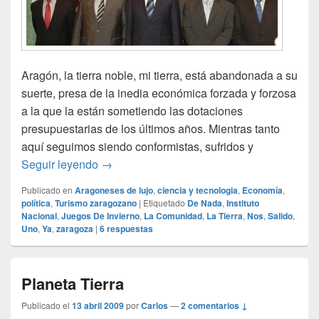
Aragón, la tierra noble, mi tierra, está abandonada a su
suerte, presa de la inedia económica forzada y forzosa
a la que la están sometiendo las dotaciones
presupuestarias de los últimos años. Mientras tanto
aquí seguimos siendo conformistas, sufridos y
El peso político de Aragón
Seguir leyendo
→
Publicado en
Aragoneses de lujo
,
ciencia y tecnologia
,
Economía
,
política
,
Turismo zaragozano
|
Etiquetado
De Nada
,
Instituto
Nacional
,
Juegos De Invierno
,
La Comunidad
,
La Tierra
,
Nos
,
Salido
,
Uno
,
Ya
,
zaragoza
|
6
respuestas
Planeta Tierra
Publicado el
13 abril 2009
por
Carlos
—
2 comentarios ↓