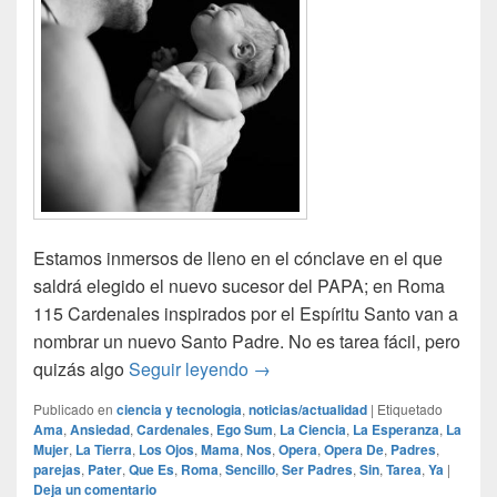
Estamos inmersos de lleno en el cónclave en el que
saldrá elegido el nuevo sucesor del PAPA; en Roma
115 Cardenales inspirados por el Espíritu Santo van a
nombrar un nuevo Santo Padre. No es tarea fácil, pero
¡Ya tengo Papá!
quizás algo
Seguir leyendo
→
Publicado en
ciencia y tecnologia
,
noticias/actualidad
|
Etiquetado
Ama
,
Ansiedad
,
Cardenales
,
Ego Sum
,
La Ciencia
,
La Esperanza
,
La
Mujer
,
La Tierra
,
Los Ojos
,
Mama
,
Nos
,
Opera
,
Opera De
,
Padres
,
parejas
,
Pater
,
Que Es
,
Roma
,
Sencillo
,
Ser Padres
,
Sin
,
Tarea
,
Ya
|
Deja un comentario