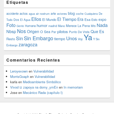
Etiquetas
blog
actos
arte
accidente
agua
air nostrum
aviones
coche
Cualquiera
De
Ellos
El Tiempo
Era
expo
El Mundo
Esa
Dos
Esto
Todo
El Agua
Foto
Nada
humor
Merece La Pena
Humana
madrid
Mano
Mis
Gente
Nos
Nbsp
Origen
Que Es
pilotos
O Sea
Par
Punto De Vista
Ya
Sin Embargo
Sin
Unos
tiempo
Resto
Voy
Y Sin
zaragoza
Embargo
Comentarios Recientes
Leroyexown
en
Vulnerabilidad
MorrisGoaph
en
Vulnerabilidad
karla
en
Medioambiente Simbólico
Vivod iz zapoya na domy_ymEn
en
In memoriam
Jose
en
Mecánico Rada (capítulo I)