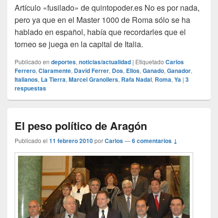
Artículo «fusilado» de quintopoder.es No es por nada,
pero ya que en el Master 1000 de Roma sólo se ha
hablado en español, había que recordarles que el
torneo se juega en la capital de Italia.
Publicado en
deportes
,
noticias/actualidad
|
Etiquetado
Carlos
Ferrero
,
Claramente
,
David Ferrer
,
Dos
,
Ellos
,
Ganado
,
Ganador
,
Italianos
,
La Tierra
,
Marcel Granollers
,
Rafa Nadal
,
Roma
,
Ya
|
3
respuestas
El peso político de Aragón
Publicado el
11 febrero 2010
por
Carlos
—
6 comentarios ↓