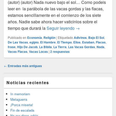
(autor) (autor) Nada nuevo bajo el sol… Como podeis
leer en la parábola de las vacas gordas y las flacas,
estamos sencillamente en el comienzo de los siete
años. Nadie sabe ahora hacer vaticinios sobre el
cuando las vacas no 
tiempo que durará la
Seguir leyendo
→
Publicado en
Economía
,
Religión
|
Etiquetado
Adivinos
,
Bajo El Sol
,
De Las Vacas
,
egipto
,
El Hambre
,
El Tiempo
,
Ellos
,
Estaban
,
Flacas
,
frase
,
Hijo De Jacob
,
La Biblia
,
La Tierra
,
Las Vacas Gordas
,
Nada
,
Vacas Flacas
,
Vacas Locas
|
2
respuestas
Navegación
←
Entradas más antiguas
de
entradas
El
Noticias recientes
área
de
widget
In memoriam
barra
Metaguerra
lateral
¡Porca miseria!
primaria
Fin de escalada
No me digas adiós