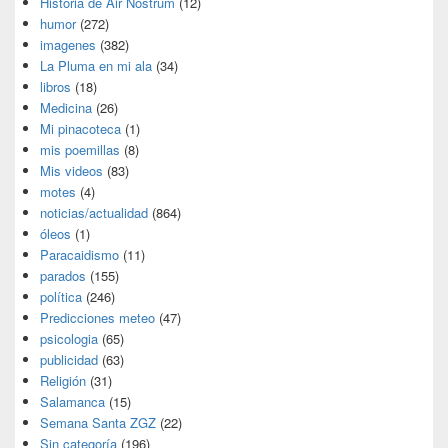
Historia de Air Nostrum
(12)
humor
(272)
imagenes
(382)
La Pluma en mi ala
(34)
libros
(18)
Medicina
(26)
Mi pinacoteca
(1)
mis poemillas
(8)
Mis videos
(83)
motes
(4)
noticias/actualidad
(864)
óleos
(1)
Paracaidismo
(11)
parados
(155)
política
(246)
Predicciones meteo
(47)
psicologia
(65)
publicidad
(63)
Religión
(31)
Salamanca
(15)
Semana Santa ZGZ
(22)
Sin categoría
(196)