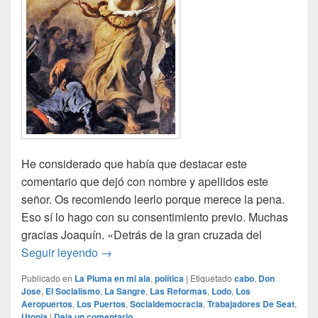
He considerado que había que destacar este
comentario que dejó con nombre y apellidos este
señor. Os recomiendo leerlo porque merece la pena.
Eso sí lo hago con su consentimiento previo. Muchas
gracias Joaquín. «Detrás de la gran cruzada del
Una opinión-análisis
Seguir leyendo
→
Publicado en
La Pluma en mi ala
,
política
|
Etiquetado
cabo
,
Don
Jose
,
El Socialismo
,
La Sangre
,
Las Reformas
,
Lodo
,
Los
Aeropuertos
,
Los Puertos
,
Socialdemocracia
,
Trabajadores De Seat
,
Utopia
|
Deja un comentario