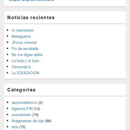
El
Noticias recientes
área
de
widget
In memoriam
barra
Metaguerra
lateral
¡Porca miseria!
primaria
Fin de escalada
No me digas adiós
La bula y el bulo
Censura2.0
La EDUCACION
Categorías
aeromodelismo
(2)
Agencia FIN
(14)
anecdotario
(76)
Aragoneses de lujo
(88)
arte
(75)