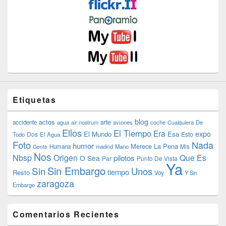
Etiquetas
blog
actos
arte
accidente
agua
air nostrum
aviones
coche
Cualquiera
De
Ellos
El Tiempo
Era
expo
El Mundo
Esa
Dos
Esto
Todo
El Agua
Foto
Nada
humor
Merece La Pena
Humana
madrid
Mano
Mis
Gente
Nos
Nbsp
Origen
Que Es
pilotos
O Sea
Par
Punto De Vista
Ya
Sin Embargo
Sin
Unos
tiempo
Resto
Voy
Y Sin
zaragoza
Embargo
Comentarios Recientes