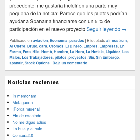
precedente, me gustaría incidir en una parte muy
pequeña de la noticia: Parece que los pilotos podrían
ayudar a Spanair a financiarse con un 5 % de
Financi
participación en el nuevo proyecto
Seguir leyendo
→
Publicado en
aviacion
,
Economía
,
parados
|
Etiquetado
air nostrum
,
Al Cierre
,
Bruto
,
cara
,
Cromos
,
El Dinero
,
Empres
,
Empresas
,
En
Forma
,
Foto
,
Hilo
,
Homb
,
Hombro
,
La Hora
,
La Noticia
,
Liquidez
,
Los
Malos
,
Los Trabajadores
,
pilotos
,
proyectos
,
Sin
,
Sin Embargo
,
spanair
,
Stock Options
|
Deja un comentario
El
Noticias recientes
área
de
widget
In memoriam
barra
Metaguerra
lateral
¡Porca miseria!
primaria
Fin de escalada
No me digas adiós
La bula y el bulo
Censura2.0