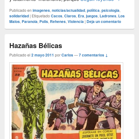
Publicado en
imagenes
,
noticias/actualidad
,
política
,
psicologia
,
solidaridad
|
Etiquetado
Cacos
,
Claros
,
Era
,
juegos
,
Ladrones
,
Los
Malos
,
Paranoia
,
Polis
,
Rehenes
,
Violencia
|
Deja un comentario
Hazañas Bélicas
Publicado el
2 mayo 2011
por
Carlos
—
7 comentarios ↓