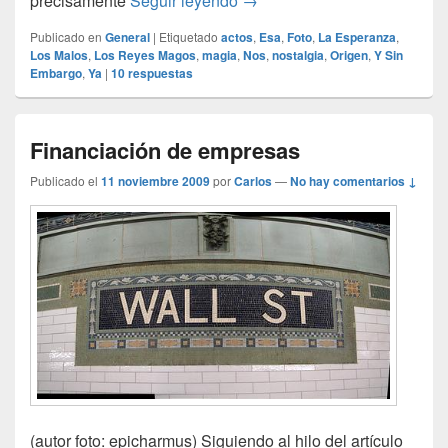
precisamente
Seguir leyendo
→
Publicado en
General
|
Etiquetado
actos
,
Esa
,
Foto
,
La Esperanza
,
Los Malos
,
Los Reyes Magos
,
magia
,
Nos
,
nostalgia
,
Origen
,
Y Sin
Embargo
,
Ya
|
10
respuestas
Financiación de empresas
Publicado el
11 noviembre 2009
por
Carlos
—
No hay comentarios ↓
(autor foto: epicharmus) Siguiendo al hilo del artículo