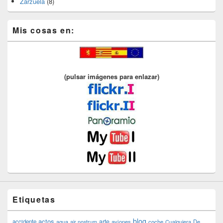
Zarzuela
(8)
Mis cosas en:
(pulsar imágenes para enlazar)
Etiquetas
blog
actos
arte
accidente
agua
air nostrum
aviones
coche
Cualquiera
De