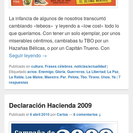
La infancia de algunos de nosotros transcurrió
cambiando «tebeos» y leyendo a «low cost» todo lo
que queríamos. Con tener un solo ejemplar, por unos
miserables céntimos, cambiabas tu TBO por un
Hazañas Bélicas, o por un Capitán Trueno. Con
Hazañas Bélicas
Seguir leyendo
→
Publicado en
cultura
,
Frases célebres
,
noticias/actualidad
|
Etiquetado
actos
,
Enemigo
,
Gloria
,
Guerreros
,
La Libertad
,
La Paz
,
La Rabia
,
Los Malos
,
Maestro
,
Par
,
Pelota
,
Tbo
,
Tirano
,
Unos
,
Ya
|
7
respuestas
Declaración Hacienda 2009
Publicado el
6 abril 2010
por
Carlos
—
8 comentarios ↓