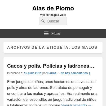
Alas de Plomo
Ven conmigo a volar
Buscar
Buscar
por:
Menú
ARCHIVOS DE LA ETIQUETA:
LOS MALOS
Cacos y polis. Policías y ladrones…
Publicado el
16 junio 2011
por
Carlos
—
No hay comentarios ↓
Eran juegos de niños, unos hacíamos unas veces de
polis y otros de ladrones. Se trataba de perseguir y
encontrar a los malos y apresarles. Era realmente una
variación del escondite, un juego tradicional de niños
Cacos y po
y totalmente inofensivo, porque
Seguir leyendo
→