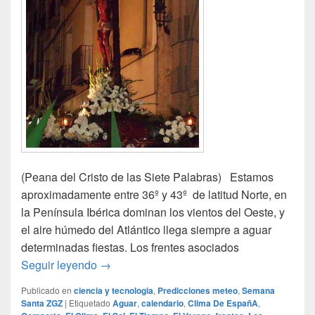
(Peana del Cristo de las Siete Palabras) Estamos
aproximadamente entre 36º y 43º de latitud Norte, en
la Península Ibérica dominan los vientos del Oeste, y
el aire húmedo del Atlántico llega siempre a aguar
determinadas fiestas. Los frentes asociados
Borrascas en Semana Santa
Seguir leyendo
→
Publicado en
ciencia y tecnologia
,
Predicciones meteo
,
Semana
Santa ZGZ
|
Etiquetado
Aguar
,
calendario
,
Clima De EspañA
,