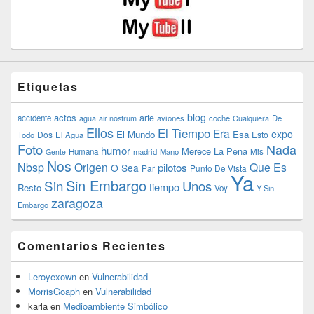
Etiquetas
blog
actos
arte
accidente
agua
air nostrum
aviones
coche
Cualquiera
De
Ellos
El Tiempo
Era
expo
El Mundo
Esa
Dos
Esto
Todo
El Agua
Foto
Nada
humor
Merece La Pena
Humana
madrid
Mano
Mis
Gente
Nos
Nbsp
Origen
Que Es
pilotos
O Sea
Par
Punto De Vista
Ya
Sin Embargo
Sin
Unos
tiempo
Resto
Voy
Y Sin
zaragoza
Embargo
Comentarios Recientes
Leroyexown
en
Vulnerabilidad
MorrisGoaph
en
Vulnerabilidad
karla
en
Medioambiente Simbólico