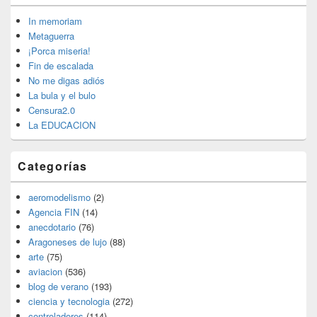
de
widget
In memoriam
barra
Metaguerra
lateral
¡Porca miseria!
primaria
Fin de escalada
No me digas adiós
La bula y el bulo
Censura2.0
La EDUCACION
Categorías
aeromodelismo
(2)
Agencia FIN
(14)
anecdotario
(76)
Aragoneses de lujo
(88)
arte
(75)
aviacion
(536)
blog de verano
(193)
ciencia y tecnologia
(272)
controladores
(114)