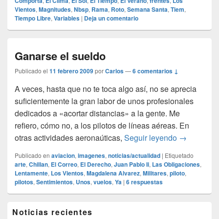
Comporta
,
El Clima
,
El Sol
,
El Tiempo
,
El Verano
,
frentes
,
Los
Vientos
,
Magnitudes
,
Nbsp
,
Rama
,
Roto
,
Semana Santa
,
Tiem
,
Tiempo Libre
,
Variables
|
Deja un comentario
Ganarse el sueldo
Publicado el
11 febrero 2009
por
Carlos
—
6 comentarios ↓
A veces, hasta que no te toca algo así, no se aprecia
suficientemente la gran labor de unos profesionales
dedicados a «acortar distancias» a la gente. Me
refiero, cómo no, a los pilotos de líneas aéreas. En
Ganarse el
otras actividades aeronaúticas,
Seguir leyendo
→
Publicado en
aviacion
,
imagenes
,
noticias/actualidad
|
Etiquetado
arte
,
Chillan
,
El Correo
,
El Derecho
,
Juan Pablo Ii
,
Las Obligaciones
,
Lentamente
,
Los Vientos
,
Magdalena Alvarez
,
Militares
,
piloto
,
pilotos
,
Sentimientos
,
Unos
,
vuelos
,
Ya
|
6
respuestas
El
Noticias recientes
área