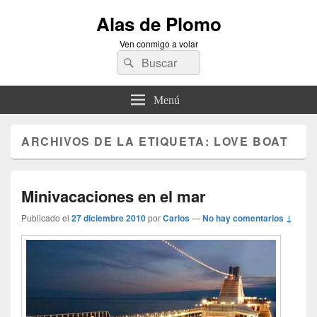
Alas de Plomo
Ven conmigo a volar
Buscar
Buscar
por:
Menú
ARCHIVOS DE LA ETIQUETA:
LOVE BOAT
Minivacaciones en el mar
Publicado el
27 diciembre 2010
por
Carlos
—
No hay comentarios ↓