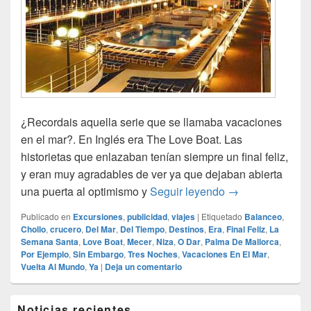
¿Recordais aquella serie que se llamaba vacaciones
en el mar?. En Inglés era The Love Boat. Las
historietas que enlazaban tenían siempre un final feliz,
y eran muy agradables de ver ya que dejaban abierta
Minivacaciones e
una puerta al optimismo y
Seguir leyendo
→
Publicado en
Excursiones
,
publicidad
,
viajes
|
Etiquetado
Balanceo
,
Chollo
,
crucero
,
Del Mar
,
Del Tiempo
,
Destinos
,
Era
,
Final Feliz
,
La
Semana Santa
,
Love Boat
,
Mecer
,
Niza
,
O Dar
,
Palma De Mallorca
,
Por Ejemplo
,
Sin Embargo
,
Tres Noches
,
Vacaciones En El Mar
,
Vuelta Al Mundo
,
Ya
|
Deja un comentario
El
Noticias recientes