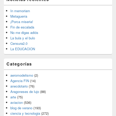
área
de
widget
In memoriam
barra
Metaguerra
lateral
¡Porca miseria!
primaria
Fin de escalada
No me digas adiós
La bula y el bulo
Censura2.0
La EDUCACION
Categorías
aeromodelismo
(2)
Agencia FIN
(14)
anecdotario
(76)
Aragoneses de lujo
(88)
arte
(75)
aviacion
(536)
blog de verano
(193)
ciencia y tecnologia
(272)