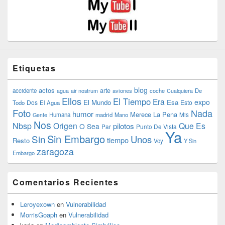
Etiquetas
blog
actos
arte
accidente
agua
air nostrum
aviones
coche
Cualquiera
De
Ellos
El Tiempo
Era
expo
El Mundo
Esa
Dos
Esto
Todo
El Agua
Foto
Nada
humor
Merece La Pena
Humana
madrid
Mano
Mis
Gente
Nos
Nbsp
Origen
Que Es
pilotos
O Sea
Par
Punto De Vista
Ya
Sin Embargo
Sin
Unos
tiempo
Resto
Voy
Y Sin
zaragoza
Embargo
Comentarios Recientes
Leroyexown
en
Vulnerabilidad
MorrisGoaph
en
Vulnerabilidad