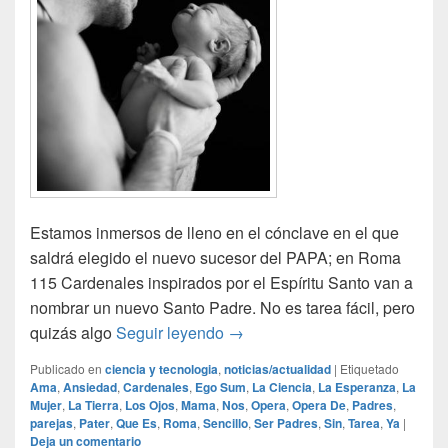
Estamos inmersos de lleno en el cónclave en el que
saldrá elegido el nuevo sucesor del PAPA; en Roma
115 Cardenales inspirados por el Espíritu Santo van a
nombrar un nuevo Santo Padre. No es tarea fácil, pero
¡Ya tengo Papá!
quizás algo
Seguir leyendo
→
Publicado en
ciencia y tecnologia
,
noticias/actualidad
|
Etiquetado
Ama
,
Ansiedad
,
Cardenales
,
Ego Sum
,
La Ciencia
,
La Esperanza
,
La
Mujer
,
La Tierra
,
Los Ojos
,
Mama
,
Nos
,
Opera
,
Opera De
,
Padres
,
parejas
,
Pater
,
Que Es
,
Roma
,
Sencillo
,
Ser Padres
,
Sin
,
Tarea
,
Ya
|
Deja un comentario