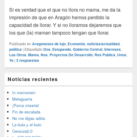
Si es verdad que el que no llora no mama, me da la
impresión de que en Aragón hemos perdido la
capacidad de llorar. Y si no lloramos dejaremos que
los que (la) maman tampoco tengan que llorar.
Publicado en
Aragoneses de lujo
,
Economía
,
noticias/actualidad
,
política
|
Etiquetado
Dos
,
Estupendo
,
Gobierno Central
,
Intereses
,
Los Otros
,
Mama
,
Nos
,
Proyectos De Desarrollo
,
Res Publica
,
Unos
,
Ya
|
3
respuestas
El
Noticias recientes
área
de
widget
In memoriam
barra
Metaguerra
lateral
¡Porca miseria!
primaria
Fin de escalada
No me digas adiós
La bula y el bulo
Censura2.0