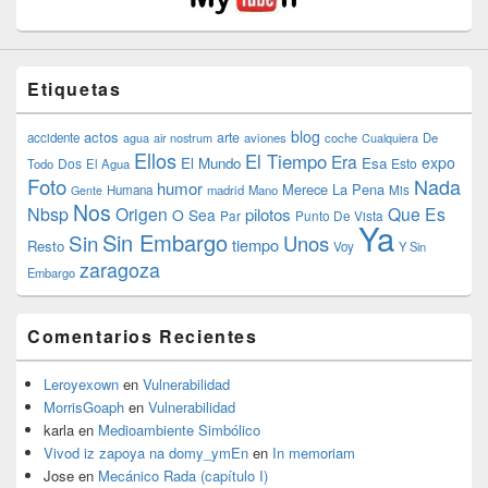
Etiquetas
blog
actos
arte
accidente
agua
air nostrum
aviones
coche
Cualquiera
De
Ellos
El Tiempo
Era
expo
El Mundo
Esa
Dos
Esto
Todo
El Agua
Foto
Nada
humor
Merece La Pena
Humana
madrid
Mano
Mis
Gente
Nos
Nbsp
Origen
Que Es
pilotos
O Sea
Par
Punto De Vista
Ya
Sin Embargo
Sin
Unos
tiempo
Resto
Voy
Y Sin
zaragoza
Embargo
Comentarios Recientes
Leroyexown
en
Vulnerabilidad
MorrisGoaph
en
Vulnerabilidad
karla
en
Medioambiente Simbólico
Vivod iz zapoya na domy_ymEn
en
In memoriam
Jose
en
Mecánico Rada (capítulo I)