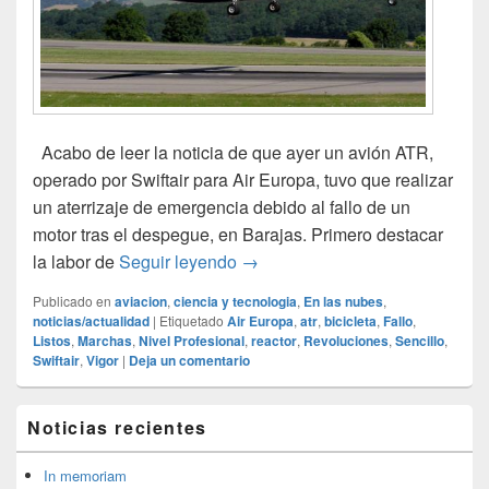
Acabo de leer la noticia de que ayer un avión ATR,
operado por Swiftair para Air Europa, tuvo que realizar
un aterrizaje de emergencia debido al fallo de un
motor tras el despegue, en Barajas. Primero destacar
Fallo de motor en despegue
la labor de
Seguir leyendo
→
Publicado en
aviacion
,
ciencia y tecnologia
,
En las nubes
,
noticias/actualidad
|
Etiquetado
Air Europa
,
atr
,
bicicleta
,
Fallo
,
Listos
,
Marchas
,
Nivel Profesional
,
reactor
,
Revoluciones
,
Sencillo
,
Swiftair
,
Vigor
|
Deja un comentario
El
Noticias recientes
área
de
widget
In memoriam