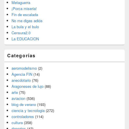
barra
Metaguerra
lateral
¡Porca miseria!
primaria
Fin de escalada
No me digas adiós
La bula y el bulo
Censura2.0
La EDUCACION
Categorías
aeromodelismo
(2)
Agencia FIN
(14)
anecdotario
(76)
Aragoneses de lujo
(88)
arte
(75)
aviacion
(536)
blog de verano
(193)
ciencia y tecnologia
(272)
controladores
(114)
cultura
(358)
deportes
(42)