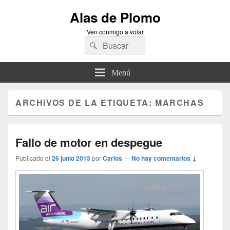
Alas de Plomo
Ven conmigo a volar
Buscar
Buscar
por:
Menú
ARCHIVOS DE LA ETIQUETA:
MARCHAS
Fallo de motor en despegue
Publicado el
26 junio 2013
por
Carlos
—
No hay comentarios ↓