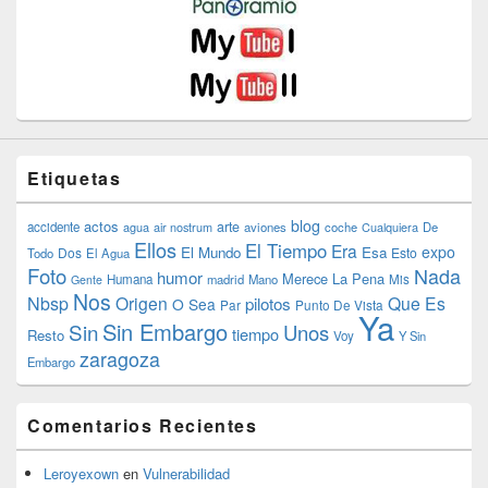
Etiquetas
blog
actos
arte
accidente
agua
air nostrum
aviones
coche
Cualquiera
De
Ellos
El Tiempo
Era
expo
El Mundo
Esa
Dos
Esto
Todo
El Agua
Foto
Nada
humor
Merece La Pena
Humana
madrid
Mano
Mis
Gente
Nos
Nbsp
Origen
Que Es
pilotos
O Sea
Par
Punto De Vista
Ya
Sin Embargo
Sin
Unos
tiempo
Resto
Voy
Y Sin
zaragoza
Embargo
Comentarios Recientes
Leroyexown
en
Vulnerabilidad