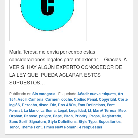
María Teresa me envía por correo estas
consideraciones legales para reflexionar… Gracias. A
VER SI HAY ALGÚN EXPERTO CONOCEDOR DE
LA LEY QUE PUEDA ACLARAR ESTOS
SUPUESTOS…
Publicado en
Sin categoría
|
Etiquetado
Añadir nueva etiqueta
,
Art
154
,
Ascii
,
Cambria
,
Carmen
,
coche
,
Codigo Penal
,
Copyright
,
Corte
IngléS
,
Derecho
,
disco
,
Div
,
Dos AñOs
,
Font Definitions
,
Font
Format
,
La Mano
,
La Suma
,
Legal
,
Legalidad
,
Lt
,
MaríA Teresa
,
Mso
,
Orphan
,
Panose
,
peligro
,
Pepe
,
Pitch
,
Priority
,
Props
,
Registrado
,
Sans Serif
,
Signature
,
Style Definitions
,
Style Type
,
Supositorios
,
Tenor
,
Theme Font
,
Times New Roman
|
4
respuestas