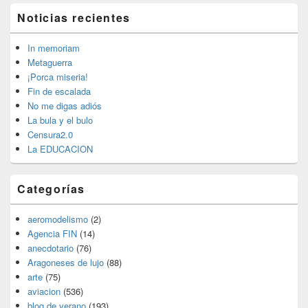
El
Noticias recientes
área
de
widget
In memoriam
barra
Metaguerra
lateral
¡Porca miseria!
primaria
Fin de escalada
No me digas adiós
La bula y el bulo
Censura2.0
La EDUCACION
Categorías
aeromodelismo
(2)
Agencia FIN
(14)
anecdotario
(76)
Aragoneses de lujo
(88)
arte
(75)
aviacion
(536)
blog de verano
(193)