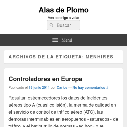
Alas de Plomo
Ven conmigo a volar
Buscar
Buscar
por:
Menú
ARCHIVOS DE LA ETIQUETA:
MENHIRES
Controladores en Europa
Publicado el
16 junio 2011
por
Carlos
—
No hay comentarios ↓
Resultan estremecedores los datos de incidentes
aéreos tipo A (cuasi colisión), la merma de calidad en
el servicio de control de tráfico aéreo (ATC), las
demoras interminables en aeropuertos «saturados» de
tráfico, y el batiburrillo de normas «ad hoc» que