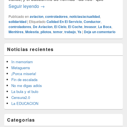
Controladores en Europa
Seguir leyendo
→
Publicado en
aviacion
,
controladores
,
noticias/actualidad
,
solidaridad
|
Etiquetado
Calidad En El Servicio
,
Conductor
,
controladores
,
De Aviacion
,
El Cielo
,
El Coche
,
Invasor
,
La Boca
,
Menhires
,
Molestia
,
pilotos
,
temor
,
trabajo
,
Ya
|
Deja un comentario
El
Noticias recientes
área
de
widget
In memoriam
barra
Metaguerra
lateral
¡Porca miseria!
primaria
Fin de escalada
No me digas adiós
La bula y el bulo
Censura2.0
La EDUCACION
Categorías