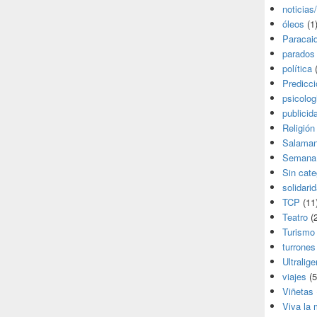
noticias
óleos
(1
Paracai
parados
política
(
Predicc
psicolog
publicid
Religión
Salama
Semana
Sin cate
solidari
TCP
(11
Teatro
(2
Turismo
turrones
Ultralige
viajes
(5
Viñetas
Viva la