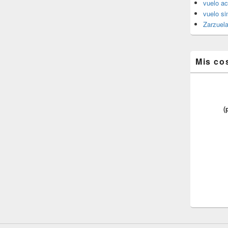
vuelo ac
vuelo si
Zarzuel
Mis co
(