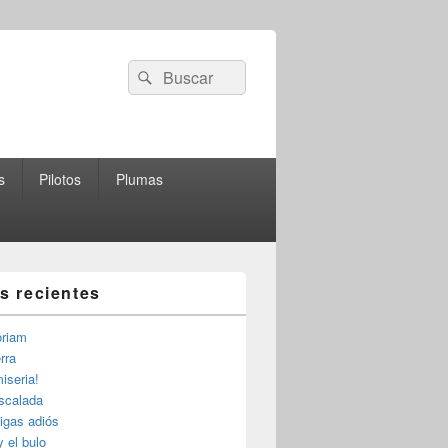
Buscar
Buscar
por:
s
Pilotos
Plumas
as recientes
riam
rra
iseria!
escalada
igas adiós
y el bulo