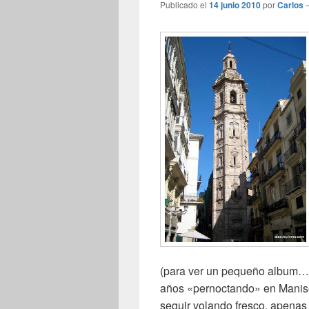
Publicado el
14 junio 2010
por
Carlos
(para ver un pequeño album…
años «pernoctando» en Manise
seguir volando fresco, apenas