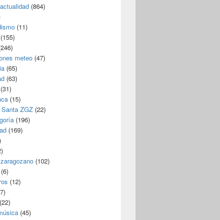
/actualidad
(864)
)
dismo
(11)
(155)
246)
iones meteo
(47)
ia
(65)
ad
(63)
(31)
nca
(15)
 Santa ZGZ
(22)
goría
(196)
dad
(169)
)
)
 zaragozano
(102)
(6)
ros
(12)
7)
(22)
 música
(45)