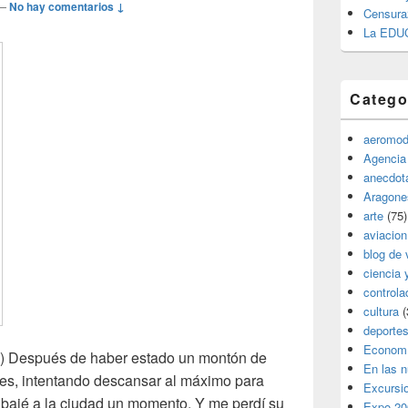
—
No hay comentarios ↓
Censura
La EDU
Catego
aeromod
Agencia
anecdota
Aragone
arte
(75)
aviacion
blog de 
ciencia 
controla
cultura
(
deporte
Econom
) Después de haber estado un montón de
En las 
s, intentando descansar al máximo para
Excursi
 bajé a la ciudad un momento. Y me perdí su
Expo 20