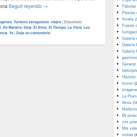
Cosas de Valencia
 zona
Seguir leyendo
→
Fábulas
Fiestas 
floralia 
agenes
,
Turismo zaragozano
,
viajes
|
Etiquetado
Frases 
l
,
De Manera
,
Deja
,
El Alma
,
El Tiempo
,
La Vista
,
Las
fumigac
ncia
,
Ya
|
Deja un comentario
Galería
Galería F
Galería F
gastron
General
helicópt
Historia
humor
(
imagene
La Plum
libros
(1
Medicin
Mi pina
mis poe
Mis vid
motes
(4