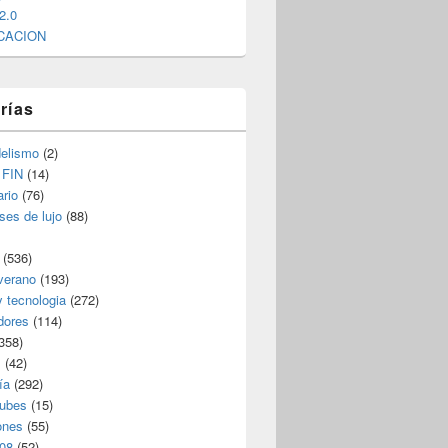
2.0
CACION
rías
elismo
(2)
 FIN
(14)
rio
(76)
ses de lujo
(88)
(536)
verano
(193)
y tecnologia
(272)
dores
(114)
358)
s
(42)
ía
(292)
nubes
(15)
ones
(55)
08
(52)