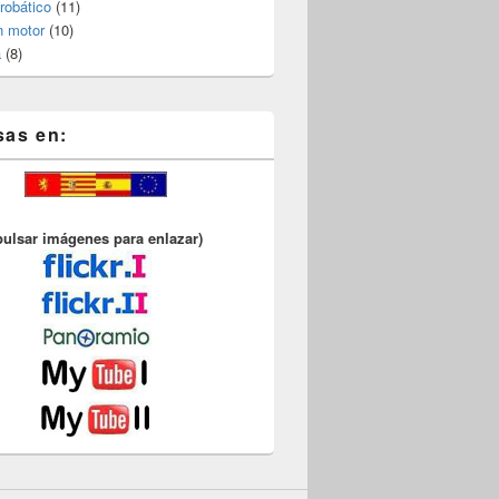
robático
(11)
n motor
(10)
a
(8)
sas en:
pulsar imágenes para enlazar)