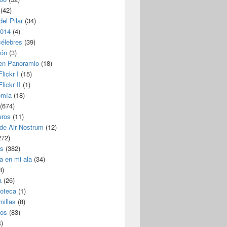
(42)
del Pilar
(34)
2014
(4)
célebres
(39)
ión
(3)
 en Panoramio
(18)
lickr I
(15)
lickr II
(1)
omía
(18)
(674)
eros
(11)
 de Air Nostrum
(12)
272)
s
(382)
a en mi ala
(34)
8)
a
(26)
coteca
(1)
millas
(8)
eos
(83)
)