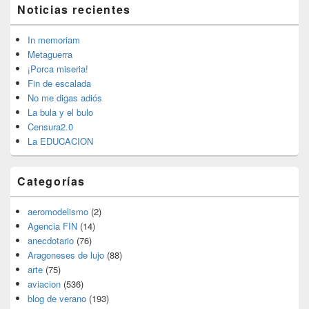
El
Noticias recientes
área
de
widget
In memoriam
barra
Metaguerra
lateral
¡Porca miseria!
primaria
Fin de escalada
No me digas adiós
La bula y el bulo
Censura2.0
La EDUCACION
Categorías
aeromodelismo
(2)
Agencia FIN
(14)
anecdotario
(76)
Aragoneses de lujo
(88)
arte
(75)
aviacion
(536)
blog de verano
(193)