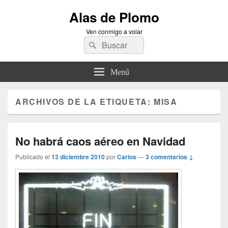
Alas de Plomo
Ven conmigo a volar
Buscar
Buscar
por:
Menú
ARCHIVOS DE LA ETIQUETA:
MISA
No habrá caos aéreo en Navidad
Publicado el
13 diciembre 2010
por
Carlos
—
3 comentarios ↓