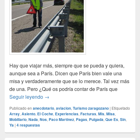
Hay que viajar más, siempre que se pueda y quiera,
aunque sea a París. Dicen que París bien vale una
misa y verdaderamente que se lo merece. Tal vez más
de una. Pero ¿Qué os podría contar de París que
¡Viajar a París!
Seguir leyendo
→
Publicado en
anecdotario
,
aviacion
,
Turismo zaragozano
|
Etiquetado
Array
,
Asiento
,
El Coche
,
Experiencias
,
Facturas
,
Mis
,
Misa
,
Mobiliario
,
Nada
,
Nos
,
Paco Martinez
,
Pagas
,
Pulgada
,
Que Es
,
Sin
,
Ya
|
4
respuestas