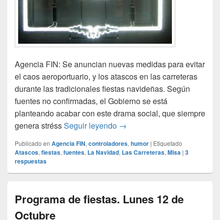
Agencia FIN: Se anuncian nuevas medidas para evitar
el caos aeroportuario, y los atascos en las carreteras
durante las tradicionales fiestas navideñas. Según
fuentes no confirmadas, el Gobierno se está
planteando acabar con este drama social, que siempre
No habrá caos aéreo en Nav
genera stréss
Seguir leyendo
→
Publicado en
Agencia FIN
,
controladores
,
humor
|
Etiquetado
Atascos
,
fiestas
,
fuentes
,
La Navidad
,
Las Carreteras
,
Misa
|
3
respuestas
Programa de fiestas. Lunes 12 de
Octubre