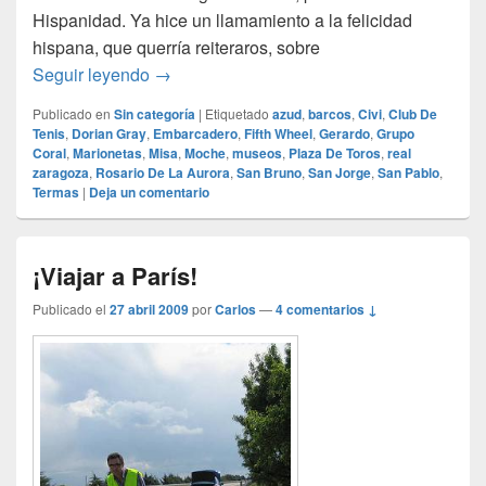
Hispanidad. Ya hice un llamamiento a la felicidad
hispana, que querría reiteraros, sobre
Programa de fiestas. Lunes 12 de Octubre
Seguir leyendo
→
Publicado en
Sin categoría
|
Etiquetado
azud
,
barcos
,
Civi
,
Club De
Tenis
,
Dorian Gray
,
Embarcadero
,
Fifth Wheel
,
Gerardo
,
Grupo
Coral
,
Marionetas
,
Misa
,
Moche
,
museos
,
Plaza De Toros
,
real
zaragoza
,
Rosario De La Aurora
,
San Bruno
,
San Jorge
,
San Pablo
,
Termas
|
Deja un comentario
¡Viajar a París!
Publicado el
27 abril 2009
por
Carlos
—
4 comentarios ↓