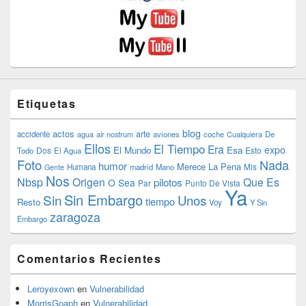
Etiquetas
blog
actos
arte
accidente
agua
air nostrum
aviones
coche
Cualquiera
De
Ellos
El Tiempo
Era
expo
El Mundo
Esa
Dos
Esto
Todo
El Agua
Foto
Nada
humor
Merece La Pena
Humana
madrid
Mano
Mis
Gente
Nos
Nbsp
Origen
Que Es
pilotos
O Sea
Par
Punto De Vista
Ya
Sin Embargo
Sin
Unos
tiempo
Resto
Voy
Y Sin
zaragoza
Embargo
Comentarios Recientes
Leroyexown
en
Vulnerabilidad
MorrisGoaph
en
Vulnerabilidad