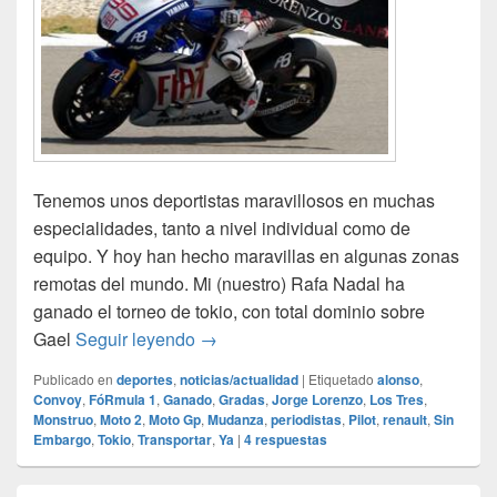
Tenemos unos deportistas maravillosos en muchas
especialidades, tanto a nivel individual como de
equipo. Y hoy han hecho maravillas en algunas zonas
remotas del mundo. Mi (nuestro) Rafa Nadal ha
ganado el torneo de tokio, con total dominio sobre
Deportistas españoles
Gael
Seguir leyendo
→
Publicado en
deportes
,
noticias/actualidad
|
Etiquetado
alonso
,
Convoy
,
FóRmula 1
,
Ganado
,
Gradas
,
Jorge Lorenzo
,
Los Tres
,
Monstruo
,
Moto 2
,
Moto Gp
,
Mudanza
,
periodistas
,
Pilot
,
renault
,
Sin
Embargo
,
Tokio
,
Transportar
,
Ya
|
4
respuestas