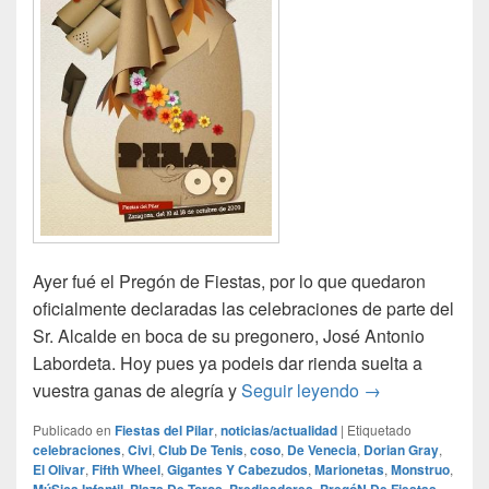
Ayer fué el Pregón de Fiestas, por lo que quedaron
oficialmente declaradas las celebraciones de parte del
Sr. Alcalde en boca de su pregonero, José Antonio
Labordeta. Hoy pues ya podeis dar rienda suelta a
Programa de fie
vuestra ganas de alegría y
Seguir leyendo
→
Publicado en
Fiestas del Pilar
,
noticias/actualidad
|
Etiquetado
celebraciones
,
Civi
,
Club De Tenis
,
coso
,
De Venecia
,
Dorian Gray
,
El Olivar
,
Fifth Wheel
,
Gigantes Y Cabezudos
,
Marionetas
,
Monstruo
,
,
,
,
,