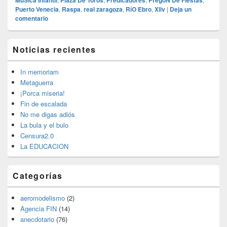
MúSica Infantil
Plaza De Toros
Predicadores
PregóN De Fiestas
Puerto Venecia
,
Raspa
,
real zaragoza
,
RíO Ebro
,
Xliv
|
Deja un
comentario
El
Noticias recientes
área
de
widget
In memoriam
barra
Metaguerra
lateral
¡Porca miseria!
primaria
Fin de escalada
No me digas adiós
La bula y el bulo
Censura2.0
La EDUCACION
Categorías
aeromodelismo
(2)
Agencia FIN
(14)
anecdotario
(76)