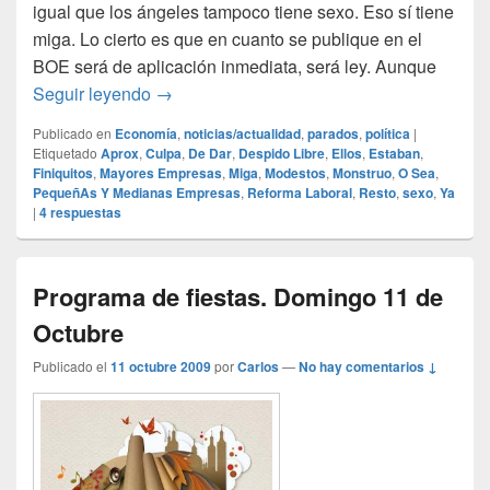
igual que los ángeles tampoco tiene sexo. Eso sí tiene
miga. Lo cierto es que en cuanto se publique en el
BOE será de aplicación inmediata, será ley. Aunque
Reforma Laboral
Seguir leyendo
→
Publicado en
Economía
,
noticias/actualidad
,
parados
,
política
|
Etiquetado
Aprox
,
Culpa
,
De Dar
,
Despido Libre
,
Ellos
,
Estaban
,
Finiquitos
,
Mayores Empresas
,
Miga
,
Modestos
,
Monstruo
,
O Sea
,
PequeñAs Y Medianas Empresas
,
Reforma Laboral
,
Resto
,
sexo
,
Ya
|
4
respuestas
Programa de fiestas. Domingo 11 de
Octubre
Publicado el
11 octubre 2009
por
Carlos
—
No hay comentarios ↓