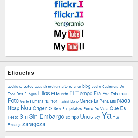
Etiquetas
blog
actos
arte
accidente
agua
air nostrum
aviones
coche
Cualquiera
De
Ellos
El Tiempo
Era
expo
El Mundo
Esa
Dos
Esto
Todo
El Agua
Foto
Nada
humor
Merece La Pena
Humana
madrid
Mano
Mis
Gente
Nos
Nbsp
Origen
Que Es
pilotos
O Sea
Par
Punto De Vista
Ya
Sin Embargo
Sin
Unos
tiempo
Resto
Voy
Y Sin
zaragoza
Embargo