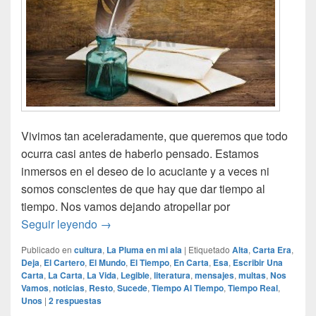
Vivimos tan aceleradamente, que queremos que todo
ocurra casi antes de haberlo pensado. Estamos
inmersos en el deseo de lo acuciante y a veces ni
somos conscientes de que hay que dar tiempo al
tiempo. Nos vamos dejando atropellar por
Inmediatez
Seguir leyendo
→
Publicado en
cultura
,
La Pluma en mi ala
|
Etiquetado
Alta
,
Carta Era
,
Deja
,
El Cartero
,
El Mundo
,
El Tiempo
,
En Carta
,
Esa
,
Escribir Una
Carta
,
La Carta
,
La Vida
,
Legible
,
literatura
,
mensajes
,
multas
,
Nos
Vamos
,
noticias
,
Resto
,
Sucede
,
Tiempo Al Tiempo
,
Tiempo Real
,
Unos
|
2
respuestas