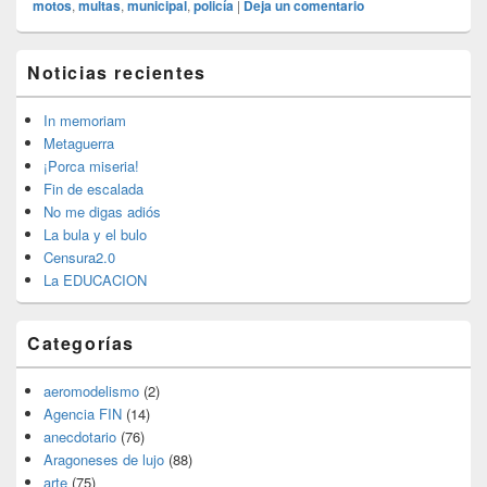
motos
,
multas
,
municipal
,
policía
|
Deja un comentario
El
Noticias recientes
área
de
widget
In memoriam
barra
Metaguerra
lateral
¡Porca miseria!
primaria
Fin de escalada
No me digas adiós
La bula y el bulo
Censura2.0
La EDUCACION
Categorías
aeromodelismo
(2)
Agencia FIN
(14)
anecdotario
(76)
Aragoneses de lujo
(88)
arte
(75)