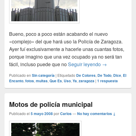
Bueno, poco a poco están acabando el nuevo
«complejo» del que hará uso la Policía de Zaragoza.
Ayer fuí exclusivamente a hacerle unas cuantas fotos,
porque imagino que una vez ocupado ya no será tan
Policía Municip
fácil, incluso puede que no
Seguir leyendo
→
Publicado en
Sin categoría
|
Etiquetado
De Colores
,
De Todo
,
Dice
,
El
Encanto
,
fotos
,
multas
,
Que Es
,
Uso
,
Ya
,
zaragoza
|
1
respuesta
Motos de policía municipal
Publicado el
5 mayo 2008
por
Carlos
—
No hay comentarios ↓