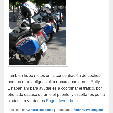
Tambien hubo motos en la concentración de coches,
pero no eran antiguas ni «concursaban» en el Rally.
Estaban ahí para ayudarles a coordinar el tráfico, por
otro lado escaso durante el puente, y escoltarles por la
Motos de policía muni
ciudad. La verdad es
Seguir leyendo
→
Publicado en
General
,
imagenes
|
Etiquetado
Añadir nueva etiqueta
,