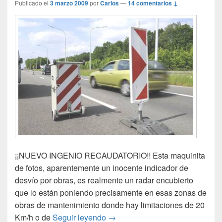
Publicado el
3 marzo 2009
por
Carlos
—
14 comentarios ↓
¡¡NUEVO INGENIO RECAUDATORIO!! Esta maquinita
de fotos, aparentemente un inocente indicador de
desvío por obras, es realmente un radar encubierto
que lo están poniendo precisamente en esas zonas de
obras de mantenimiento donde hay limitaciones de 20
¡¡¡Radares móviles!!!, para deja
Km/h o de
Seguir leyendo
→