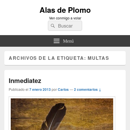
Alas de Plomo
Ven conmigo a volar
Buscar
Buscar
por:
Menú
ARCHIVOS DE LA ETIQUETA:
MULTAS
Inmediatez
Publicado el
7 enero 2013
por
Carlos
—
2 comentarios ↓