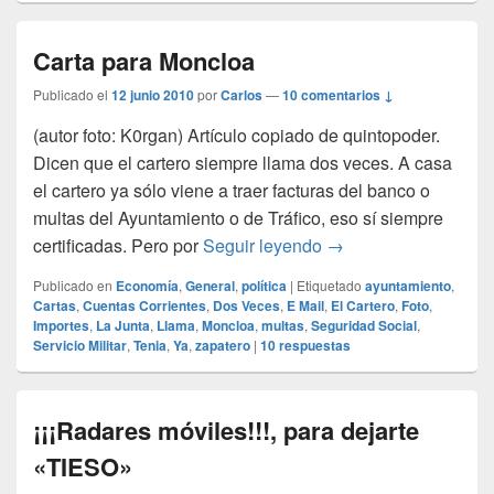
Carta para Moncloa
Publicado el
12 junio 2010
por
Carlos
—
10 comentarios ↓
(autor foto: K0rgan) Artículo copiado de quintopoder.
Dicen que el cartero siempre llama dos veces. A casa
el cartero ya sólo viene a traer facturas del banco o
multas del Ayuntamiento o de Tráfico, eso sí siempre
Carta para Moncloa
certificadas. Pero por
Seguir leyendo
→
Publicado en
Economía
,
General
,
política
|
Etiquetado
ayuntamiento
,
Cartas
,
Cuentas Corrientes
,
Dos Veces
,
E Mail
,
El Cartero
,
Foto
,
Importes
,
La Junta
,
Llama
,
Moncloa
,
multas
,
Seguridad Social
,
Servicio Militar
,
Tenia
,
Ya
,
zapatero
|
10
respuestas
¡¡¡Radares móviles!!!, para dejarte
«TIESO»