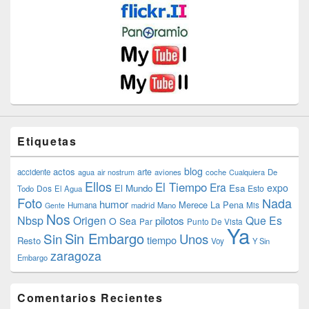
Etiquetas
blog
actos
arte
accidente
agua
air nostrum
aviones
coche
Cualquiera
De
Ellos
El Tiempo
Era
expo
El Mundo
Esa
Dos
Esto
Todo
El Agua
Foto
Nada
humor
Merece La Pena
Humana
madrid
Mano
Mis
Gente
Nos
Nbsp
Origen
Que Es
pilotos
O Sea
Par
Punto De Vista
Ya
Sin Embargo
Sin
Unos
tiempo
Resto
Voy
Y Sin
zaragoza
Embargo
Comentarios Recientes