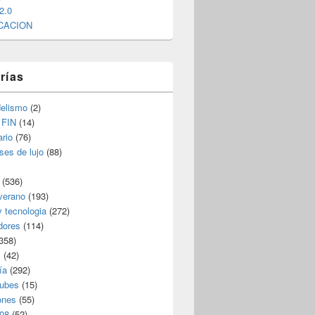
2.0
CACION
rías
elismo
(2)
 FIN
(14)
rio
(76)
ses de lujo
(88)
(536)
verano
(193)
y tecnologia
(272)
dores
(114)
358)
s
(42)
ía
(292)
nubes
(15)
ones
(55)
08
(52)