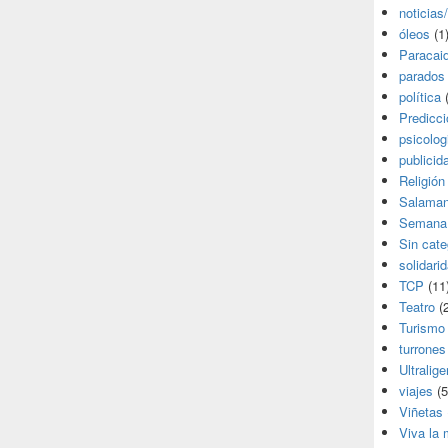
noticias
óleos
(1
Paracai
parados
política
(
Predicc
psicolog
publicid
Religión
Salama
Semana
Sin cate
solidari
TCP
(11
Teatro
(2
Turismo
turrones
Ultralige
viajes
(5
Viñetas
Viva la