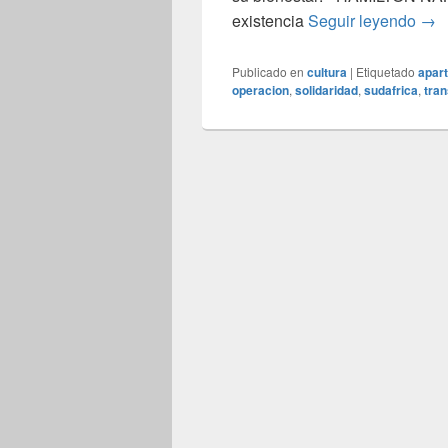
Un 
existencia
Seguir leyendo
→
Publicado en
cultura
|
Etiquetado
apart
operacion
,
solidaridad
,
sudafrica
,
tran