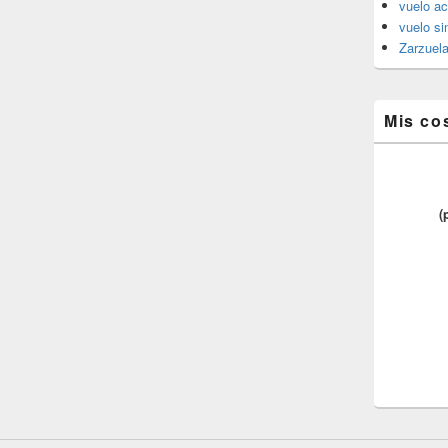
vuelo ac
vuelo si
Zarzuel
Mis co
(