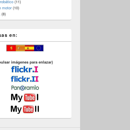
robático
(11)
n motor
(10)
a
(8)
sas en:
pulsar imágenes para enlazar)