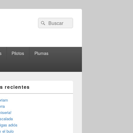
Buscar
Buscar
por:
s
Pilotos
Plumas
as recientes
riam
rra
iseria!
escalada
igas adiós
y el bulo