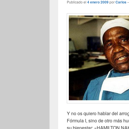
Publicado el
4 enero 2009
por
Carlos
Y no os quiero hablar del ar
Fórmula I, sino de otro más h
su bienestar: «HAMILTON NAKI»