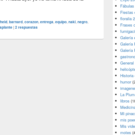
gran Hamilton…
Fábulas
Fiestas 
floralia 
heid
,
barnard
,
corazon
,
entrega
,
equipo
,
naki
,
negro
,
Frases 
splante
|
2
respuestas
fumigac
Galería
Galería F
Galería F
gastron
General
helicópt
Historia
humor
(
imagene
La Plum
libros
(1
Medicin
Mi pina
mis poe
Mis vid
motes
(4