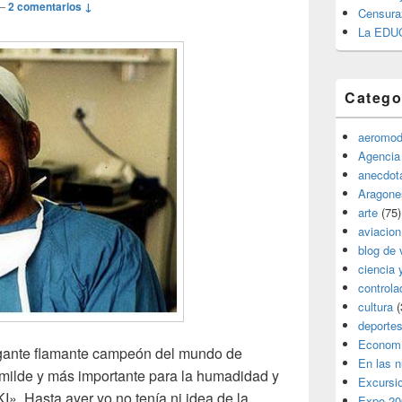
—
2 comentarios ↓
Censura
La EDU
Catego
aeromod
Agencia
anecdota
Aragone
arte
(75)
aviacion
blog de 
ciencia 
controla
cultura
(
deporte
Econom
rogante flamante campeón del mundo de
En las 
umilde y más importante para la humadidad y
Excursi
. Hasta ayer yo no tenía ni idea de la
Expo 20