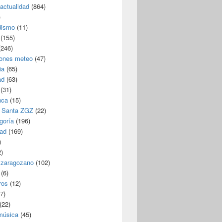
/actualidad
(864)
)
dismo
(11)
(155)
246)
iones meteo
(47)
ia
(65)
ad
(63)
(31)
nca
(15)
 Santa ZGZ
(22)
goría
(196)
dad
(169)
)
)
 zaragozano
(102)
(6)
ros
(12)
7)
(22)
 música
(45)