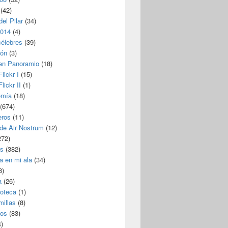
(42)
del Pilar
(34)
2014
(4)
célebres
(39)
ión
(3)
 en Panoramio
(18)
lickr I
(15)
lickr II
(1)
omía
(18)
(674)
eros
(11)
 de Air Nostrum
(12)
272)
s
(382)
a en mi ala
(34)
8)
a
(26)
coteca
(1)
millas
(8)
eos
(83)
)