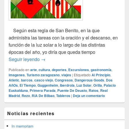
Según esta regla de San Benito, en la que
administra las tareas con la oración y el descanso, en
función de la luz solar a lo largo de las distintas
épocas del año, yo diría que queda tiempo
Ora et labora
Seguir leyendo
→
Publicado en
arte
,
cultura
,
deportes
,
Excursiones
,
gastronomía
,
imagenes
,
Turismo zaragozano
,
viajes
|
Etiquetado
Al Principio
,
Atletic
,
barcos
,
casco viejo
,
Congresos
,
Dangerous Goods
,
Dos
AñOs
,
El Tiempo
,
Guggenheim
,
Iberdrola
,
Luz Solar
,
Orilla
,
Palacio
Euskalduna
,
Primera Parada
,
Puente De Deusto
,
Ratos
,
Real
Madrid
,
Rezo
,
RíA De Bilbao
,
Tableros
|
Deja un comentario
El
Noticias recientes
área
de
widget
In memoriam