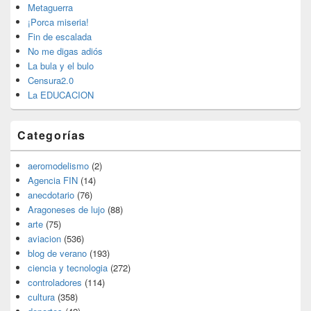
barra
Metaguerra
lateral
¡Porca miseria!
primaria
Fin de escalada
No me digas adiós
La bula y el bulo
Censura2.0
La EDUCACION
Categorías
aeromodelismo
(2)
Agencia FIN
(14)
anecdotario
(76)
Aragoneses de lujo
(88)
arte
(75)
aviacion
(536)
blog de verano
(193)
ciencia y tecnologia
(272)
controladores
(114)
cultura
(358)