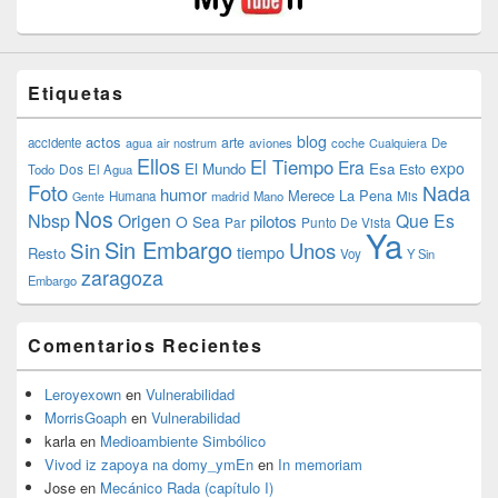
Etiquetas
blog
actos
arte
accidente
agua
air nostrum
aviones
coche
Cualquiera
De
Ellos
El Tiempo
Era
expo
El Mundo
Esa
Dos
Esto
Todo
El Agua
Foto
Nada
humor
Merece La Pena
Humana
madrid
Mano
Mis
Gente
Nos
Nbsp
Origen
Que Es
pilotos
O Sea
Par
Punto De Vista
Ya
Sin Embargo
Sin
Unos
tiempo
Resto
Voy
Y Sin
zaragoza
Embargo
Comentarios Recientes
Leroyexown
en
Vulnerabilidad
MorrisGoaph
en
Vulnerabilidad
karla
en
Medioambiente Simbólico
Vivod iz zapoya na domy_ymEn
en
In memoriam
Jose
en
Mecánico Rada (capítulo I)