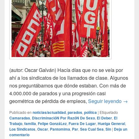
(autor: Oscar Galván) Hacía días que no se veía por
ahí a los sindicatos de los llamados de clase. Algunos
nos preguntábamos que dónde estaban. Con más de
4.000.000 de parados y una progresión casi
Trabajo
geométrica de pérdida de empleos,
Seguir leyendo
→
Publicado en
noticias/actualidad
,
parados
,
política
|
Etiquetado
Camaradas
,
DiscriminacióN Por RazóN De Sexo
,
El Deber
,
El
Trabajo
,
familia
,
Felipe GonzáLez
,
Fuera De Lugar
,
Huelga General
,
Los Sindicatos
,
Oscar
,
Pantomima
,
Par
,
Sea Cual Sea
,
Sin
|
Deja un
comentario