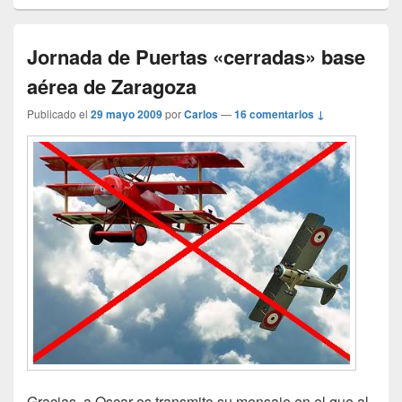
Jornada de Puertas «cerradas» base
aérea de Zaragoza
Publicado el
29 mayo 2009
por
Carlos
—
16 comentarios ↓
Gracias a Oscar os transmito su mensaje en el que al