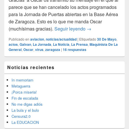
parece que se han cancelado los actos programados
para la Jornada de Puertas abiertas en la Base Aérea
de Zaragoza. Esto es lo que me manda Oscar
Jornada de Puertas 
(muchísimas gracias).
Seguir leyendo
→
Publicado en
aviacion
,
noticias/actualidad
|
Etiquetado
30 De Mayo
,
actos
,
Galvan
,
La Jornada
,
La Noticia
,
La Prensa
,
Maquinista De La
General
,
Oscar
,
virus
,
zaragoza
|
16
respuestas
El
Noticias recientes
área
de
widget
In memoriam
barra
Metaguerra
lateral
¡Porca miseria!
primaria
Fin de escalada
No me digas adiós
La bula y el bulo
Censura2.0
La EDUCACION