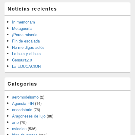
El
Noticias recientes
área
de
widget
In memoriam
barra
Metaguerra
lateral
¡Porca miseria!
primaria
Fin de escalada
No me digas adiós
La bula y el bulo
Censura2.0
La EDUCACION
Categorías
aeromodelismo
(2)
Agencia FIN
(14)
anecdotario
(76)
Aragoneses de lujo
(88)
arte
(75)
aviacion
(536)
blog de verano
(193)