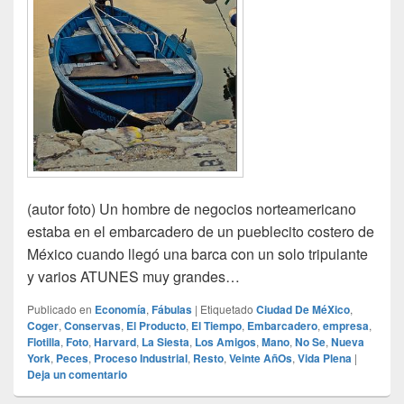
(autor foto) Un hombre de negocios norteamericano
estaba en el embarcadero de un pueblecito costero de
México cuando llegó una barca con un solo tripulante
y varios ATUNES muy grandes…
Publicado en
Economía
,
Fábulas
|
Etiquetado
Ciudad De MéXico
,
Coger
,
Conservas
,
El Producto
,
El Tiempo
,
Embarcadero
,
empresa
,
Flotilla
,
Foto
,
Harvard
,
La Siesta
,
Los Amigos
,
Mano
,
No Se
,
Nueva
York
,
Peces
,
Proceso Industrial
,
Resto
,
Veinte AñOs
,
Vida Plena
|
Deja un comentario