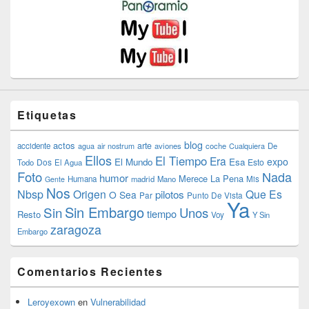
Etiquetas
blog
actos
arte
accidente
agua
air nostrum
aviones
coche
Cualquiera
De
Ellos
El Tiempo
Era
expo
El Mundo
Esa
Dos
Esto
Todo
El Agua
Foto
Nada
humor
Merece La Pena
Humana
madrid
Mano
Mis
Gente
Nos
Nbsp
Origen
Que Es
pilotos
O Sea
Par
Punto De Vista
Ya
Sin Embargo
Sin
Unos
tiempo
Resto
Voy
Y Sin
zaragoza
Embargo
Comentarios Recientes
Leroyexown
en
Vulnerabilidad