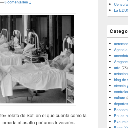
—
8 comentarios ↓
Censura
La EDU
Catego
aeromod
Agencia
anecdota
Aragone
arte
(75)
aviacion
blog de 
ciencia 
controla
cultura
(
deporte
Econom
e» relato de Sofi en el que cuenta cómo la
En las 
Excursi
o tomada al asalto por unos invasores
Expo 20