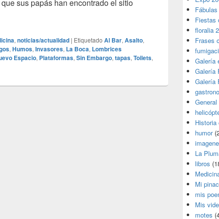
 que sus papás han encontrado el sitio
Fábulas
ganchados al bar
Fiestas 
floralia 
icina
,
noticias/actualidad
|
Etiquetado
Al Bar
,
Asalto
,
Frases 
gos
,
Humos
,
Invasores
,
La Boca
,
Lombrices
fumigac
uevo Espacio
,
Plataformas
,
Sin Embargo
,
tapas
,
Toilets
,
Galería
Galería F
Galería F
gastron
General
helicópt
Historia
humor
(
imagene
La Plum
libros
(1
Medicin
Mi pina
mis poe
Mis vid
motes
(4