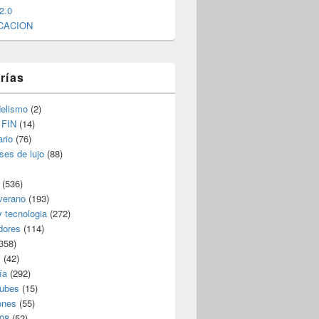
2.0
CACION
rías
elismo
(2)
 FIN
(14)
rio
(76)
ses de lujo
(88)
(536)
verano
(193)
y tecnologia
(272)
dores
(114)
358)
s
(42)
ía
(292)
nubes
(15)
ones
(55)
08
(52)