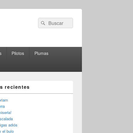
Buscar
Buscar
por:
s
Pilotos
Plumas
as recientes
riam
rra
iseria!
escalada
igas adiós
y el bulo