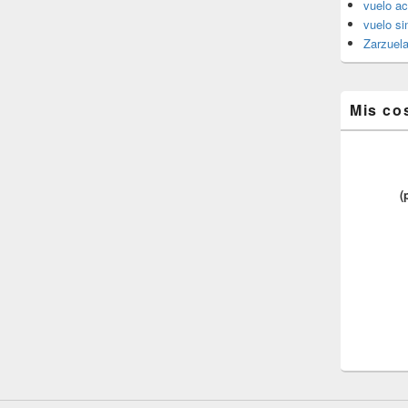
vuelo ac
vuelo si
Zarzuel
Mis co
(