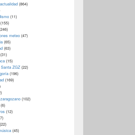
/actualidad
(864)
)
dismo
(11)
(155)
246)
iones meteo
(47)
ia
(65)
ad
(63)
(31)
nca
(15)
 Santa ZGZ
(22)
goría
(196)
dad
(169)
)
)
 zaragozano
(102)
(6)
ros
(12)
7)
(22)
 música
(45)