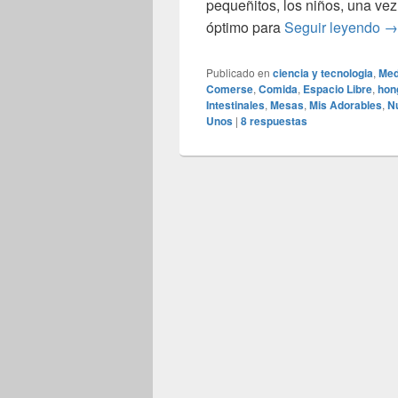
pequeñitos, los niños, una vez
En
óptimo para
Seguir leyendo
→
Publicado en
ciencia y tecnologia
,
Med
Comerse
,
Comida
,
Espacio Libre
,
hon
Intestinales
,
Mesas
,
Mis Adorables
,
N
Unos
|
8
respuestas