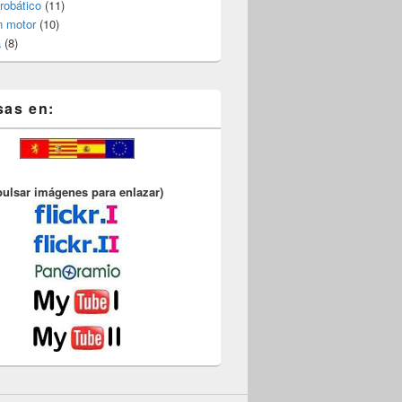
robático
(11)
n motor
(10)
a
(8)
sas en:
pulsar imágenes para enlazar)