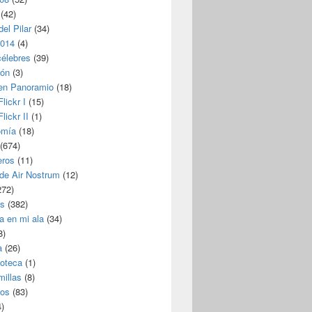
(42)
del Pilar
(34)
2014
(4)
célebres
(39)
ión
(3)
 en Panoramio
(18)
lickr I
(15)
lickr II
(1)
omía
(18)
(674)
eros
(11)
 de Air Nostrum
(12)
272)
s
(382)
a en mi ala
(34)
8)
a
(26)
coteca
(1)
millas
(8)
eos
(83)
)