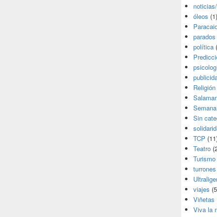
noticias
óleos
(1
Paracai
parados
política
(
Predicc
psicolog
publicid
Religión
Salama
Semana
Sin cate
solidari
TCP
(11
Teatro
(2
Turismo
turrones
Ultralige
viajes
(5
Viñetas
Viva la