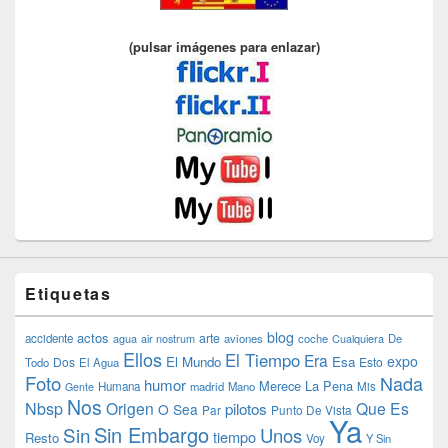
(pulsar imágenes para enlazar)
Etiquetas
blog
actos
arte
accidente
agua
air nostrum
aviones
coche
Cualquiera
De
Ellos
El Tiempo
Era
expo
El Mundo
Esa
Dos
Esto
Todo
El Agua
Foto
Nada
humor
Merece La Pena
Humana
madrid
Mano
Mis
Gente
Nos
Nbsp
Origen
Que Es
pilotos
O Sea
Par
Punto De Vista
Ya
Sin Embargo
Sin
Unos
tiempo
Resto
Voy
Y Sin