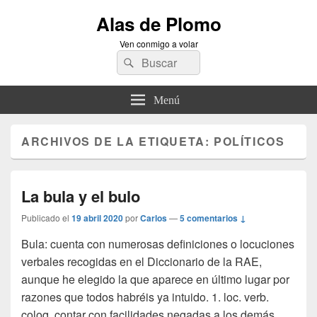
Alas de Plomo
Ven conmigo a volar
Buscar
Buscar
por:
Menú
ARCHIVOS DE LA ETIQUETA:
POLÍTICOS
La bula y el bulo
Publicado el
19 abril 2020
por
Carlos
—
5 comentarios ↓
Bula: cuenta con numerosas definiciones o locuciones
verbales recogidas en el Diccionario de la RAE,
aunque he elegido la que aparece en último lugar por
razones que todos habréis ya intuido. 1. loc. verb.
coloq. contar con facilidades negadas a los demás