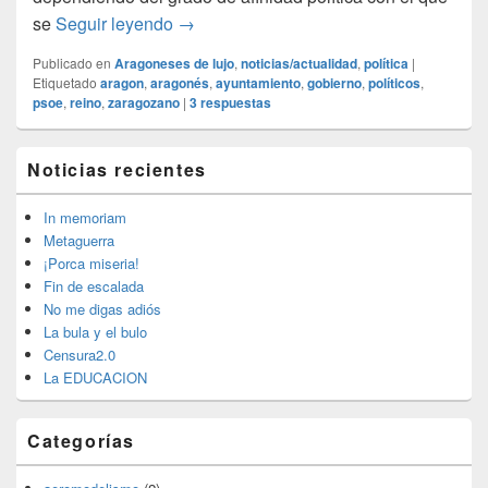
Políticos y/o personas
se
Seguir leyendo
→
Publicado en
Aragoneses de lujo
,
noticias/actualidad
,
política
|
Etiquetado
aragon
,
aragonés
,
ayuntamiento
,
gobierno
,
políticos
,
psoe
,
reino
,
zaragozano
|
3
respuestas
El
Noticias recientes
área
de
widget
In memoriam
barra
Metaguerra
lateral
¡Porca miseria!
primaria
Fin de escalada
No me digas adiós
La bula y el bulo
Censura2.0
La EDUCACION
Categorías