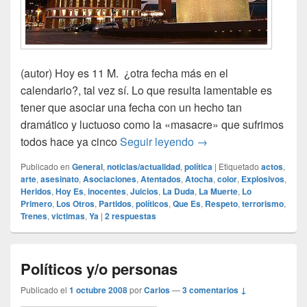
(autor) Hoy es 11 M. ¿otra fecha más en el
calendario?, tal vez sí. Lo que resulta lamentable es
tener que asociar una fecha con un hecho tan
dramático y luctuoso como la «masacre» que sufrimos
Siempre me quedará 
todos hace ya cinco
Seguir leyendo
→
Publicado en
General
,
noticias/actualidad
,
política
|
Etiquetado
actos
,
arte
,
asesinato
,
Asociaciones
,
Atentados
,
Atocha
,
color
,
Explosivos
,
Heridos
,
Hoy Es
,
inocentes
,
Juicios
,
La Duda
,
La Muerte
,
Lo
Primero
,
Los Otros
,
Partidos
,
políticos
,
Que Es
,
Respeto
,
terrorismo
,
Trenes
,
victimas
,
Ya
|
2
respuestas
Políticos y/o personas
Publicado el
1 octubre 2008
por
Carlos
—
3 comentarios ↓