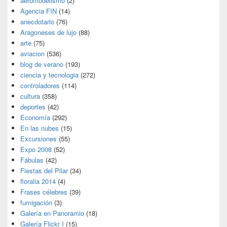
aeromodelismo
(2)
Agencia FIN
(14)
anecdotario
(76)
Aragoneses de lujo
(88)
arte
(75)
aviacion
(536)
blog de verano
(193)
ciencia y tecnologia
(272)
controladores
(114)
cultura
(358)
deportes
(42)
Economía
(292)
En las nubes
(15)
Excursiones
(55)
Expo 2008
(52)
Fábulas
(42)
Fiestas del Pilar
(34)
floralia 2014
(4)
Frases célebres
(39)
fumigación
(3)
Galería en Panoramio
(18)
Galería Flickr I
(15)