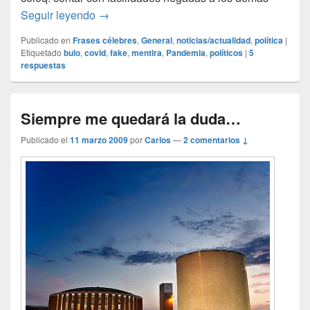
La bula y el bulo
Seguir leyendo
→
Publicado en
Frases célebres
,
General
,
noticias/actualidad
,
política
|
Etiquetado
bulo
,
covid
,
fake
,
mentira
,
Pandemia
,
políticos
|
5
respuestas
Siempre me quedará la duda…
Publicado el
11 marzo 2009
por
Carlos
—
2 comentarios ↓