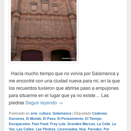
Hacía mucho tiempo que no volvía por Salamanca y
me encontré con una ciudad nueva para mí, en la que
los recuerdos tuvieron que abrirse paso a empujones
para situarme en el lugar que ya no existe… Las
Universidad de Salamanca
piedras
Seguir leyendo
→
Publicado en
arte
,
cultura
,
Salamanca
|
Etiquetado
Cadenas
,
Doctores
,
El Mundo
,
El Paso
,
El Pensamiento
,
El Tiempo
,
Escaparates
,
Fast Food
,
Fray Luis
,
Grandes Marcas
,
La Calle
,
La
Voz
,
Las Calles
,
Las Piedras
,
Licenciados
,
Nos
,
Paredes
,
Por