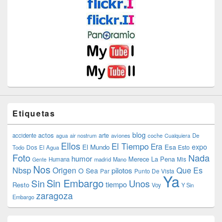
Etiquetas
blog
actos
arte
accidente
agua
air nostrum
aviones
coche
Cualquiera
De
Ellos
El Tiempo
Era
expo
El Mundo
Esa
Dos
Esto
Todo
El Agua
Foto
Nada
humor
Merece La Pena
Humana
madrid
Mano
Mis
Gente
Nos
Nbsp
Origen
Que Es
pilotos
O Sea
Par
Punto De Vista
Ya
Sin Embargo
Sin
Unos
tiempo
Resto
Voy
Y Sin
zaragoza
Embargo