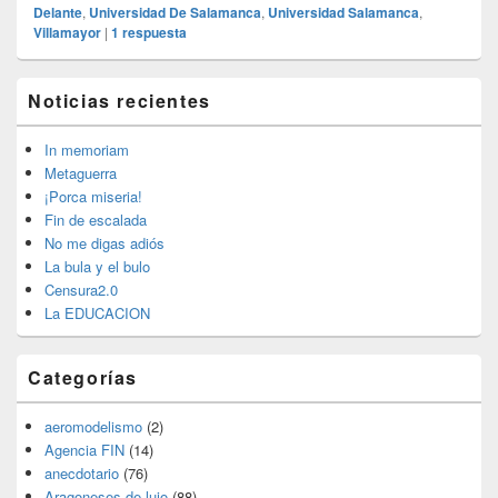
Delante
,
Universidad De Salamanca
,
Universidad Salamanca
,
Villamayor
|
1
respuesta
El
Noticias recientes
área
de
widget
In memoriam
barra
Metaguerra
lateral
¡Porca miseria!
primaria
Fin de escalada
No me digas adiós
La bula y el bulo
Censura2.0
La EDUCACION
Categorías
aeromodelismo
(2)
Agencia FIN
(14)
anecdotario
(76)
Aragoneses de lujo
(88)