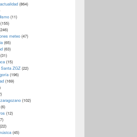
/actualidad
(864)
)
dismo
(11)
(155)
246)
iones meteo
(47)
ia
(65)
ad
(63)
(31)
nca
(15)
 Santa ZGZ
(22)
goría
(196)
dad
(169)
)
)
 zaragozano
(102)
(6)
ros
(12)
7)
(22)
 música
(45)