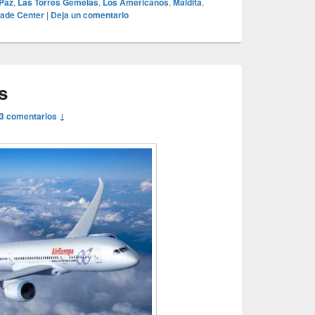
Paz
,
Las Torres Gemelas
,
Los Americanos
,
Maldita
,
rade Center
|
Deja un comentario
s
3 comentarios ↓