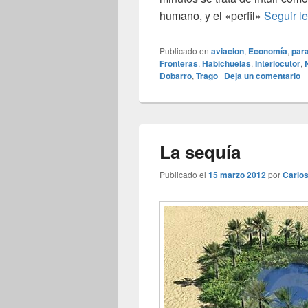
humano, y el «perfil»
Seguir l
Publicado en
aviacion
,
Economía
,
par
Fronteras
,
Habichuelas
,
Interlocutor
,
Dobarro
,
Trago
|
Deja un comentario
La sequía
Publicado el
15 marzo 2012
por
Carlo