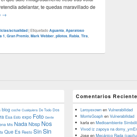
retendía adelantar, te quedas maravillado de
Célula de seguridad
o
→
icias/actualidad
|
Etiquetado
Aguanta
,
Aparatoso
a 1
,
Gran Premio
,
Mark Webber
,
pilotos
,
Rabia
,
Tira
,
Comentarios Recient
blog
Leroyexown
en
Vulnerabilidad
Dos
s
coche
Cualquiera
De Todo
Foto
ra
MorrisGoaph
en
Vulnerabilidad
expo
Esa
Esto
Gente
Nos
Nada
karla
en
Medioambiente Simból
Nbsp
ena
Mis
Vivod iz zapoya na domy_ymE
Sin
Sin
Que Es
Resto
ta
Jose
en
Mecánico Rada (capítul