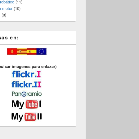
robático
(11)
n motor
(10)
a
(8)
sas en:
pulsar imágenes para enlazar)