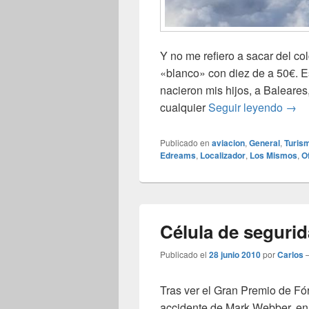
Y no me refiero a sacar del co
«blanco» con diez de a 50€. Es
nacieron mis hijos, a Baleare
Camb
cualquier
Seguir leyendo
→
Publicado en
aviacion
,
General
,
Turis
Edreams
,
Localizador
,
Los Mismos
,
O
Célula de seguri
Publicado el
28 junio 2010
por
Carlos
Tras ver el Gran Premio de Fó
accidente de Mark Webber, en 