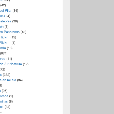
(42)
del Pilar
(34)
2014
(4)
célebres
(39)
ión
(3)
 en Panoramio
(18)
lickr I
(15)
lickr II
(1)
omía
(18)
(674)
eros
(11)
 de Air Nostrum
(12)
272)
s
(382)
a en mi ala
(34)
8)
a
(26)
coteca
(1)
millas
(8)
eos
(83)
)