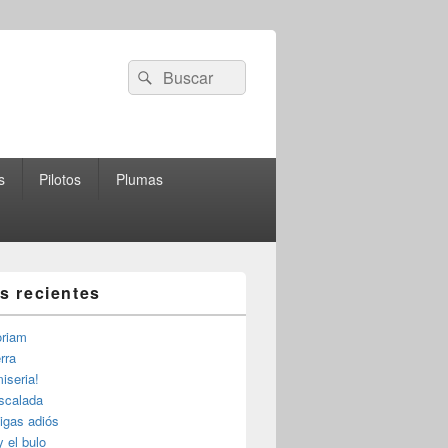
Buscar
Buscar
por:
s
Pilotos
Plumas
as recientes
riam
rra
iseria!
escalada
igas adiós
y el bulo