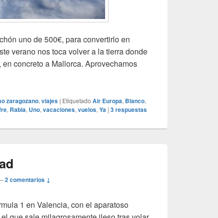
lchón uno de 500€, para convertirlo en
te verano nos toca volver a la tierra donde
s, en concreto a Mallorca. Aprovechamos
io de billetes
mo zaragozano
,
viajes
|
Etiquetado
Air Europa
,
Blanco
,
fre
,
Rabia
,
Uno
,
vacaciones
,
vuelos
,
Ya
|
3
respuestas
dad
—
2 comentarios ↓
rmula 1 en Valencia, con el aparatoso
el que sale milagrosamente ileso tras volar