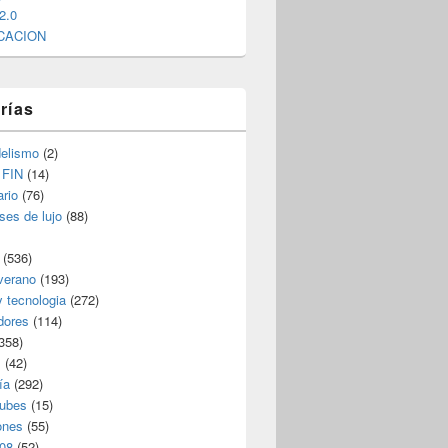
2.0
CACION
rías
elismo
(2)
 FIN
(14)
rio
(76)
ses de lujo
(88)
(536)
verano
(193)
y tecnologia
(272)
dores
(114)
358)
s
(42)
ía
(292)
nubes
(15)
ones
(55)
08
(52)