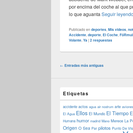
por encima del coche al que p
lo que aguanta
Seguir leyend
Publicado en
deportes
,
Mis videos
,
not
Accidente
,
deporte
,
El Coche
,
FóRmul
Volante
,
Ya
|
2
respuestas
Navegación
←
Entradas más antiguas
de
entradas
Etiquetas
actos
arte
accidente
agua
air nostrum
avione
Ellos
El Tiempo
E
El Mundo
El Agua
humor
Merece La P
Humana
madrid
Mano
Origen
pilotos
O Sea
Par
Punto De Vis