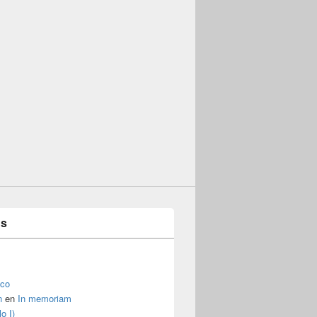
es
ico
n
en
In memoriam
o I)