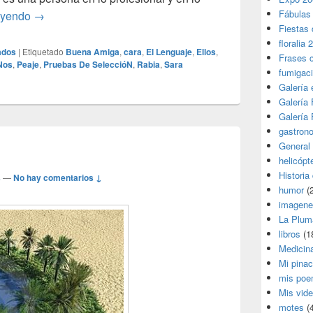
Pruebas de selección
Fábulas
eyendo
→
Fiestas 
floralia 
ados
|
Etiquetado
Buena Amiga
,
cara
,
El Lenguaje
,
Ellos
,
Frases 
Nos
,
Peaje
,
Pruebas De SeleccióN
,
Rabia
,
Sara
fumigac
Galería
Galería F
Galería F
gastron
General
helicópt
Historia
s
—
No hay comentarios ↓
humor
(
imagene
La Plum
libros
(1
Medicin
Mi pina
mis poe
Mis vid
motes
(4