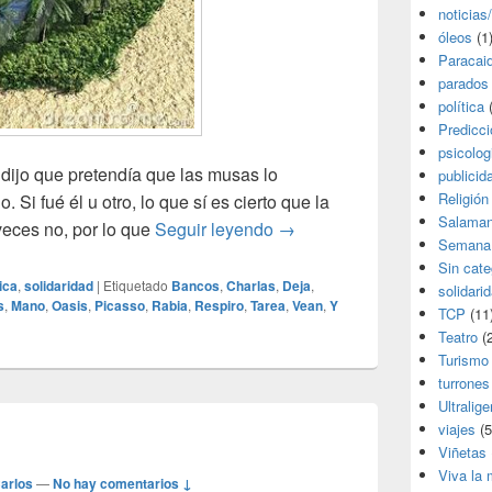
noticias
óleos
(1
Paracai
parados
política
(
Predicc
psicolog
ijo que pretendía que las musas lo
publicid
Religión
 Si fué él u otro, lo que sí es cierto que la
Salama
La sequía
veces no, por lo que
Seguir leyendo
→
Semana
Sin cate
tica
,
solidaridad
|
Etiquetado
Bancos
,
Charlas
,
Deja
,
solidari
s
,
Mano
,
Oasis
,
Picasso
,
Rabia
,
Respiro
,
Tarea
,
Vean
,
Y
TCP
(11
Teatro
(2
Turismo
turrones
Ultralige
viajes
(5
Viñetas
Viva la
arlos
—
No hay comentarios ↓