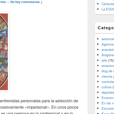
rlos
—
No hay comentarios ↓
Censura
La EDU
Catego
aeromod
Agencia
anecdota
Aragone
arte
(75)
aviacion
blog de 
ciencia 
controla
cultura
(
deporte
Econom
ntrevistas personales para la selección de
En las 
 excesivamente «impersonal». En unos pocos
Excursi
o es una persona en lo profesional y en lo
Expo 20