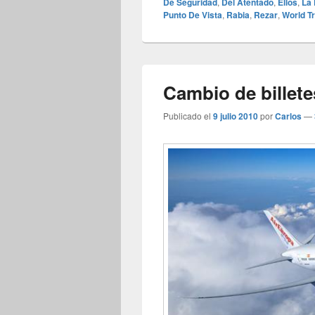
De Seguridad
,
Del Atentado
,
Ellos
,
La 
Punto De Vista
,
Rabia
,
Rezar
,
World T
Cambio de billete
Publicado el
9 julio 2010
por
Carlos
—