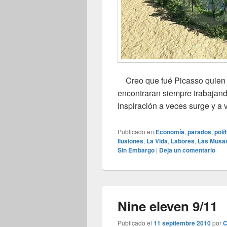
Creo que fué Picasso quien d
encontraran siempre trabajando.
inspiración a veces surge y a 
Publicado en
Economía
,
parados
,
polí
Ilusiones
,
La Vida
,
Labores
,
Las Musa
Sin Embargo
|
Deja un comentario
Nine eleven 9/11
Publicado el
11 septiembre 2010
por
C