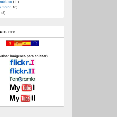
robático
(11)
n motor
(10)
a
(8)
sas en:
pulsar imágenes para enlazar)