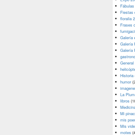
Fábulas
Fiestas 
floralia 
Frases 
fumigac
Galería
Galería F
Galería F
gastron
General
helicópt
Historia
humor
(
imagene
La Plum
libros
(1
Medicin
Mi pina
mis poe
Mis vid
motes
(4