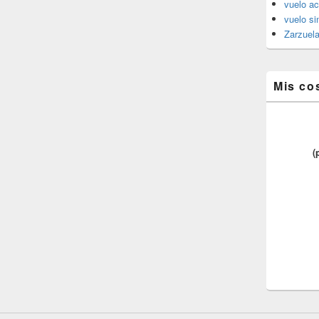
vuelo ac
vuelo si
Zarzuel
Mis co
(