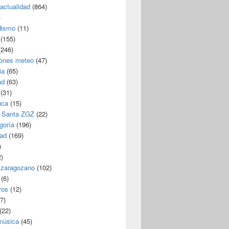
/actualidad
(864)
)
dismo
(11)
(155)
246)
iones meteo
(47)
ia
(65)
ad
(63)
(31)
nca
(15)
 Santa ZGZ
(22)
goría
(196)
dad
(169)
)
)
 zaragozano
(102)
(6)
ros
(12)
7)
(22)
 música
(45)