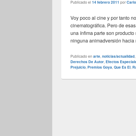
Publicado el
14 febrero 2011
por
Carl
Voy poco al cine y por tanto no
cinematográfica. Pero de esas
una ínfima parte son producto 
ninguna animadversión hacia n
Publicado en
arte
,
noticias/actualidad
Derechos De Autor
,
Efectos Especial
Prejuicio
,
Premios Goya
,
Que Es El
,
R