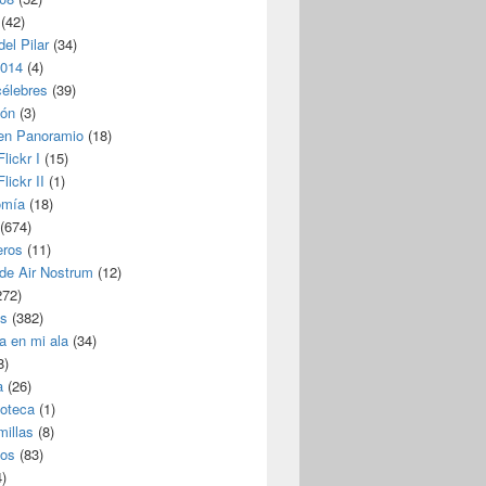
(42)
del Pilar
(34)
2014
(4)
célebres
(39)
ión
(3)
 en Panoramio
(18)
lickr I
(15)
lickr II
(1)
omía
(18)
(674)
eros
(11)
 de Air Nostrum
(12)
272)
s
(382)
a en mi ala
(34)
8)
a
(26)
coteca
(1)
millas
(8)
eos
(83)
)