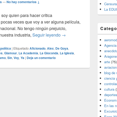
os
—
No hay comentarios ↓
Censura
La EDU
 soy quien para hacer crítica
 pocas veces que voy a ver alguna película,
nacional. No tengo ningún prejuicio,
Catego
25 años de premios Goya
uestra industria,
Seguir leyendo
→
aeromod
Agencia
,
política
|
Etiquetado
Aficionado
,
Alex
,
De Goya
,
anecdota
es
,
Glamour
,
La Academia
,
La Gioconda
,
La Iglesia
,
Aragone
amo
,
Sin
,
Voy
,
Ya
|
Deja un comentario
arte
(75)
aviacion
blog de 
ciencia 
controla
cultura
(
deporte
Econom
En las 
Excursi
Expo 20