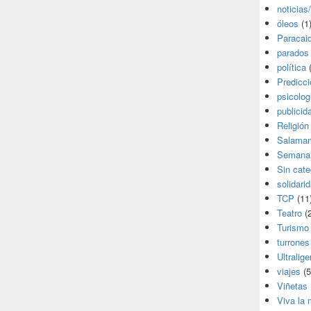
noticias
óleos
(1
Paracai
parados
política
(
Predicc
psicolog
publicid
Religión
Salama
Semana
Sin cate
solidari
TCP
(11
Teatro
(2
Turismo
turrones
Ultralige
viajes
(5
Viñetas
Viva la