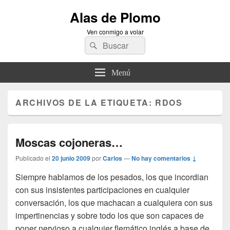
Alas de Plomo
Ven conmigo a volar
Buscar
Buscar
por:
Menú
ARCHIVOS DE LA ETIQUETA:
RDOS
Moscas cojoneras…
Publicado el
20 junio 2009
por
Carlos
—
No hay comentarios ↓
Siempre hablamos de los pesados, los que incordian
con sus insistentes participaciones en cualquier
conversación, los que machacan a cualquiera con sus
impertinencias y sobre todo los que son capaces de
poner nervioso a cualquier flemático inglés a base de