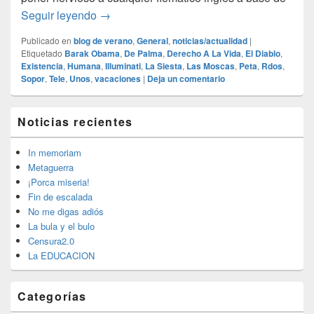
Moscas cojoneras…
Seguir leyendo
→
Publicado en
blog de verano
,
General
,
noticias/actualidad
|
Etiquetado
Barak Obama
,
De Palma
,
Derecho A La Vida
,
El Diablo
,
Existencia
,
Humana
,
Illuminati
,
La Siesta
,
Las Moscas
,
Peta
,
Rdos
,
Sopor
,
Tele
,
Unos
,
vacaciones
|
Deja un comentario
El
Noticias recientes
área
de
widget
In memoriam
barra
Metaguerra
lateral
¡Porca miseria!
primaria
Fin de escalada
No me digas adiós
La bula y el bulo
Censura2.0
La EDUCACION
Categorías