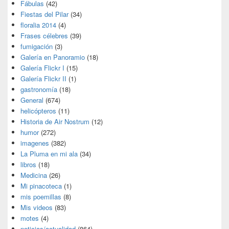
Fábulas
(42)
Fiestas del Pilar
(34)
floralia 2014
(4)
Frases célebres
(39)
fumigación
(3)
Galería en Panoramio
(18)
Galería Flickr I
(15)
Galería Flickr II
(1)
gastronomía
(18)
General
(674)
helicópteros
(11)
Historia de Air Nostrum
(12)
humor
(272)
imagenes
(382)
La Pluma en mi ala
(34)
libros
(18)
Medicina
(26)
Mi pinacoteca
(1)
mis poemillas
(8)
Mis videos
(83)
motes
(4)
noticias/actualidad
(864)