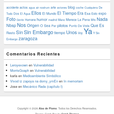
blog
actos
arte
accidente
agua
air nostrum
aviones
coche
Cualquiera
De
Ellos
El Tiempo
Era
expo
El Mundo
Esa
Dos
Esto
Todo
El Agua
Foto
Nada
humor
Merece La Pena
Humana
madrid
Mano
Mis
Gente
Nos
Nbsp
Origen
Que Es
pilotos
O Sea
Par
Punto De Vista
Ya
Sin Embargo
Sin
Unos
tiempo
Resto
Voy
Y Sin
zaragoza
Embargo
Comentarios Recientes
Leroyexown
en
Vulnerabilidad
MorrisGoaph
en
Vulnerabilidad
karla
en
Medioambiente Simbólico
Vivod iz zapoya na domy_ymEn
en
In memoriam
Jose
en
Mecánico Rada (capítulo I)
Copyright © 2026
Alas de Plomo
. Todos los Derechos Reservados.