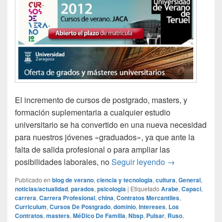
El incremento de cursos de postgrado, masters, y
formación suplementaria a cualquier estudio
universitario se ha convertido en una nueva necesidad
para nuestros jóvenes «graduados», ya que ante la
falta de salida profesional o para ampliar las
Master de maste
posibilidades laborales, no
Seguir leyendo
→
Publicado en
blog de verano
,
ciencia y tecnologia
,
cultura
,
General
,
noticias/actualidad
,
parados
,
psicologia
|
Etiquetado
Arabe
,
Capaci
,
carrera
,
Carrera Profesional
,
china
,
Contratos Mercantiles
,
Curriculum
,
Cursos De Postgrado
,
dominio
,
Intereses
,
Los
Contratos
,
masters
,
MéDico De Familia
,
Nbsp
,
Pulsar
,
Ruso
,