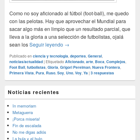
Como no soy aficionado al fútbol (foot-ball), me quedo
con las pelotas. Hay que aprovechar el Mundial para
sacar algo más en limpio que un resultado parcial, que
lleva a la gloria a una selección de futbolistas, ojalá
La matemática del fútbol
sean los
Seguir leyendo
→
Publicado en
ciencia y tecnologia
,
deportes
,
General
,
noticias/actualidad
|
Etiquetado
Aficionado
,
arte
,
Boca
,
Complejos
,
Foot Ball
,
futbolistas
,
Gloria
,
Grigori Perelman
,
Nueva Frontera
,
Primera Vista
,
Pura
,
Ruso
,
Soy
,
Uno
,
Voy
,
Ya
|
3
respuestas
El
Noticias recientes
área
de
widget
In memoriam
barra
Metaguerra
lateral
¡Porca miseria!
primaria
Fin de escalada
No me digas adiós
La bula y el bulo