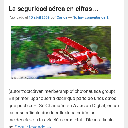
La seguridad aérea en cifras…
Publicado el
15 abril 2009
por
Carlos
—
No hay comentarios ↓
(autor tropicdiver, menbership of photonautica group)
En primer lugar querría decir que parto de unos datos
que publica El Sr. Chamorro en Aviación Digital, en un
extenso artículo donde reflexiona sobre las
incidencias en la aviación comercial. (Dicho artículo
La seguridad aérea en cifras…
se
Seguir leyendo
→