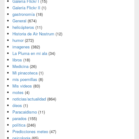
Galería Flickr I
(15)
Galería Flickr II
(1)
gastronomía
(18)
General
(674)
helicópteros
(11)
Historia de Air Nostrum
(12)
humor
(272)
imagenes
(382)
La Pluma en mi ala
(34)
libros
(18)
Medicina
(26)
Mi pinacoteca
(1)
mis poemillas
(8)
Mis videos
(83)
motes
(4)
noticias/actualidad
(864)
óleos
(1)
Paracaidismo
(11)
parados
(155)
política
(246)
Predicciones meteo
(47)
psicologia
(65)