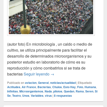
(autor foto) En microbiología , un caldo o medio de
cultivo, se utiliza principalmente para facilitar el
desarrollo de determinados microorganismos y su
posterior estudio en laboratorio de cómo es su
reproducción y cómo combatirlos si se trata de
Caldo de cultivo
bacterias
Seguir leyendo
→
Publicado en
aviacion
,
General
,
noticias/actualidad
|
Etiquetado
Actitudes
,
Air France
,
Bacterias
,
Chulos
,
Esto Hay
,
Foto
,
Humana
,
Infinitas
,
Microorganismos
,
Nada
,
pilotos
,
Quedan
,
Rama
,
Seren
,
Si
Se
,
Teatro
,
Unos
,
Variables
,
virus
|
8
respuestas