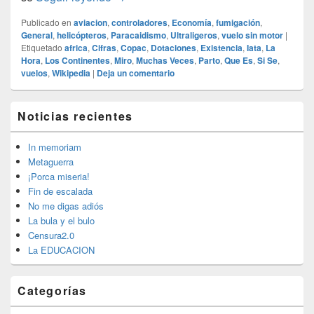
Publicado en
aviacion
,
controladores
,
Economía
,
fumigación
,
General
,
helicópteros
,
Paracaidismo
,
Ultraligeros
,
vuelo sin motor
|
Etiquetado
africa
,
Cifras
,
Copac
,
Dotaciones
,
Existencia
,
Iata
,
La
Hora
,
Los Continentes
,
Miro
,
Muchas Veces
,
Parto
,
Que Es
,
Si Se
,
vuelos
,
Wikipedia
|
Deja un comentario
El
Noticias recientes
área
de
widget
In memoriam
barra
Metaguerra
lateral
¡Porca miseria!
primaria
Fin de escalada
No me digas adiós
La bula y el bulo
Censura2.0
La EDUCACION
Categorías