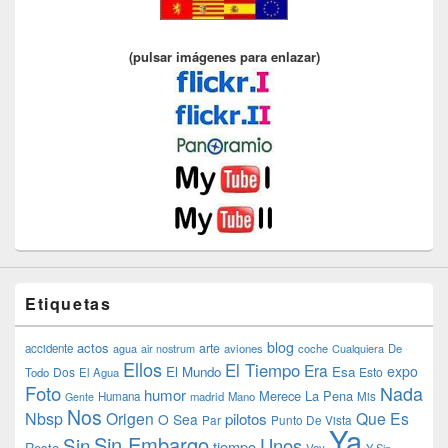
(pulsar imágenes para enlazar)
Etiquetas
blog
actos
arte
accidente
agua
air nostrum
aviones
coche
Cualquiera
De
Ellos
El Tiempo
Era
expo
El Mundo
Esa
Dos
Esto
Todo
El Agua
Foto
Nada
humor
Merece La Pena
Humana
madrid
Mano
Mis
Gente
Nos
Nbsp
Origen
Que Es
pilotos
O Sea
Par
Punto De Vista
Ya
Sin Embargo
Sin
Unos
tiempo
Resto