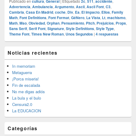
Publicado en
cultura
,
General
|
Etiquetado
2c
,
511
,
accidente
,
Advertencia
,
Ambulancia
,
Argumento
,
Ascii
,
Ascii Font
,
C3
,
Cambria
,
Casa En Madrid
,
coche
,
Div
,
Ea
,
El Impacto
,
Ellos
,
Family
Math
,
Font Definitions
,
Font Format
,
GéNero
,
La Vista
,
Lt
,
machismo
,
Math
,
Mso
,
Obviedad
,
Orphan
,
Pensamiento
,
Pitch
,
Prejuicios
,
Props
,
Sans Serif
,
Serif Font
,
Signature
,
Style Definitions
,
Style Type
,
Theme Font
,
Times New Roman
,
Unos Segundos
|
4
respuestas
El
Noticias recientes
área
de
widget
In memoriam
barra
Metaguerra
lateral
¡Porca miseria!
primaria
Fin de escalada
No me digas adiós
La bula y el bulo
Censura2.0
La EDUCACION
Categorías