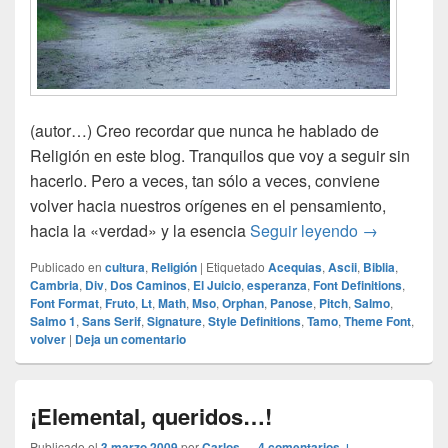
(autor…) Creo recordar que nunca he hablado de
Religión en este blog. Tranquilos que voy a seguir sin
hacerlo. Pero a veces, tan sólo a veces, conviene
volver hacia nuestros orígenes en el pensamiento,
Libros Sagr
hacia la «verdad» y la esencia
Seguir leyendo
→
Publicado en
cultura
,
Religión
|
Etiquetado
Acequias
,
Ascii
,
Biblia
,
Cambria
,
Div
,
Dos Caminos
,
El Juicio
,
esperanza
,
Font Definitions
,
Font Format
,
Fruto
,
Lt
,
Math
,
Mso
,
Orphan
,
Panose
,
Pitch
,
Salmo
,
Salmo 1
,
Sans Serif
,
Signature
,
Style Definitions
,
Tamo
,
Theme Font
,
volver
|
Deja un comentario
¡Elemental, queridos…!
Publicado el
3 marzo 2009
por
Carlos
—
4 comentarios ↓