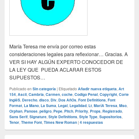
María Teresa me envía por correo estas
consideraciones legales para reflexionar… Gracias. A
VER SI HAY ALGÚN EXPERTO CONOCEDOR DE
LA LEY QUE PUEDA ACLARAR ESTOS
SUPUESTOS…
Publicado en
Sin categoría
|
Etiquetado
Añadir nueva etiqueta
,
Art
154
,
Ascii
,
Cambria
,
Carmen
,
coche
,
Codigo Penal
,
Copyright
,
Corte
IngléS
,
Derecho
,
disco
,
Div
,
Dos AñOs
,
Font Definitions
,
Font
Format
,
La Mano
,
La Suma
,
Legal
,
Legalidad
,
Lt
,
MaríA Teresa
,
Mso
,
Orphan
,
Panose
,
peligro
,
Pepe
,
Pitch
,
Priority
,
Props
,
Registrado
,
Sans Serif
,
Signature
,
Style Definitions
,
Style Type
,
Supositorios
,
Tenor
,
Theme Font
,
Times New Roman
|
4
respuestas