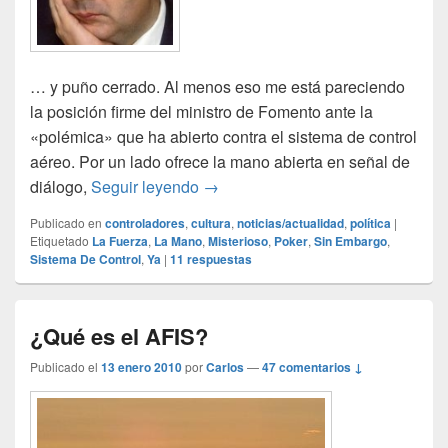
… y puño cerrado. Al menos eso me está pareciendo
la posición firme del ministro de Fomento ante la
«polémica» que ha abierto contra el sistema de control
aéreo. Por un lado ofrece la mano abierta en señal de
Mano abierta…
diálogo,
Seguir leyendo
→
Publicado en
controladores
,
cultura
,
noticias/actualidad
,
política
|
Etiquetado
La Fuerza
,
La Mano
,
Misterioso
,
Poker
,
Sin Embargo
,
Sistema De Control
,
Ya
|
11
respuestas
¿Qué es el AFIS?
Publicado el
13 enero 2010
por
Carlos
—
47 comentarios ↓