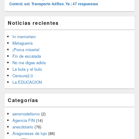
Control
,
sol
,
Transporte AéReo
,
Ya
|
47
respuestas
El
Noticias recientes
área
de
widget
In memoriam
barra
Metaguerra
lateral
¡Porca miseria!
primaria
Fin de escalada
No me digas adiós
La bula y el bulo
Censura2.0
La EDUCACION
Categorías
aeromodelismo
(2)
Agencia FIN
(14)
anecdotario
(76)
Aragoneses de lujo
(88)