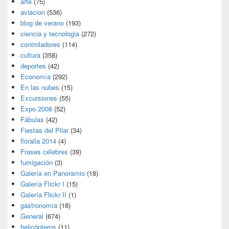
arte
(75)
aviacion
(536)
blog de verano
(193)
ciencia y tecnologia
(272)
controladores
(114)
cultura
(358)
deportes
(42)
Economía
(292)
En las nubes
(15)
Excursiones
(55)
Expo 2008
(52)
Fábulas
(42)
Fiestas del Pilar
(34)
floralia 2014
(4)
Frases célebres
(39)
fumigación
(3)
Galería en Panoramio
(18)
Galería Flickr I
(15)
Galería Flickr II
(1)
gastronomía
(18)
General
(674)
helicópteros
(11)