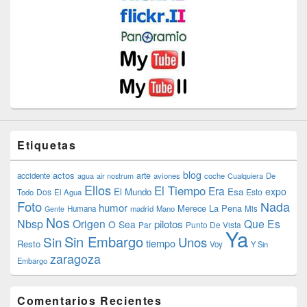
Etiquetas
blog
actos
arte
accidente
agua
air nostrum
aviones
coche
Cualquiera
De
Ellos
El Tiempo
Era
expo
El Mundo
Esa
Dos
Esto
Todo
El Agua
Foto
Nada
humor
Merece La Pena
Humana
madrid
Mano
Mis
Gente
Nos
Nbsp
Origen
Que Es
pilotos
O Sea
Par
Punto De Vista
Ya
Sin Embargo
Sin
Unos
tiempo
Resto
Voy
Y Sin
zaragoza
Embargo
Comentarios Recientes