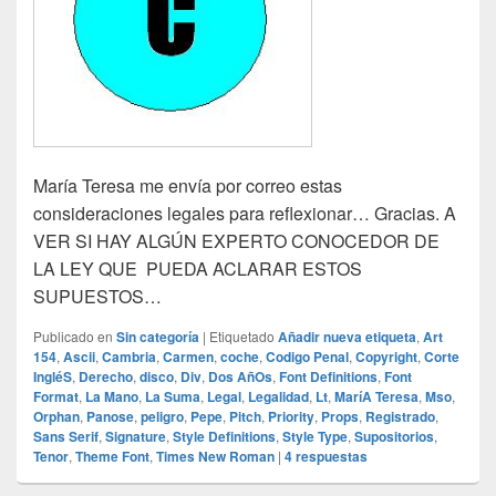
María Teresa me envía por correo estas
consideraciones legales para reflexionar… Gracias. A
VER SI HAY ALGÚN EXPERTO CONOCEDOR DE
LA LEY QUE PUEDA ACLARAR ESTOS
SUPUESTOS…
Publicado en
Sin categoría
|
Etiquetado
Añadir nueva etiqueta
,
Art
154
,
Ascii
,
Cambria
,
Carmen
,
coche
,
Codigo Penal
,
Copyright
,
Corte
IngléS
,
Derecho
,
disco
,
Div
,
Dos AñOs
,
Font Definitions
,
Font
Format
,
La Mano
,
La Suma
,
Legal
,
Legalidad
,
Lt
,
MaríA Teresa
,
Mso
,
Orphan
,
Panose
,
peligro
,
Pepe
,
Pitch
,
Priority
,
Props
,
Registrado
,
Sans Serif
,
Signature
,
Style Definitions
,
Style Type
,
Supositorios
,
Tenor
,
Theme Font
,
Times New Roman
|
4
respuestas