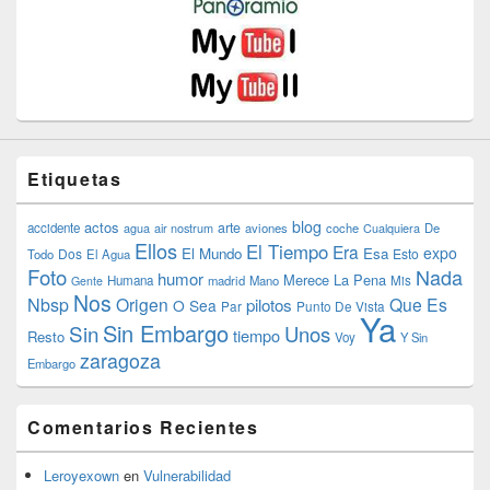
Etiquetas
blog
actos
arte
accidente
agua
air nostrum
aviones
coche
Cualquiera
De
Ellos
El Tiempo
Era
expo
El Mundo
Esa
Dos
Esto
Todo
El Agua
Foto
Nada
humor
Merece La Pena
Humana
madrid
Mano
Mis
Gente
Nos
Nbsp
Origen
Que Es
pilotos
O Sea
Par
Punto De Vista
Ya
Sin Embargo
Sin
Unos
tiempo
Resto
Voy
Y Sin
zaragoza
Embargo
Comentarios Recientes
Leroyexown
en
Vulnerabilidad