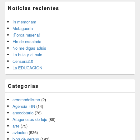
El
Noticias recientes
área
de
widget
In memoriam
barra
Metaguerra
lateral
¡Porca miseria!
primaria
Fin de escalada
No me digas adiós
La bula y el bulo
Censura2.0
La EDUCACION
Categorías
aeromodelismo
(2)
Agencia FIN
(14)
anecdotario
(76)
Aragoneses de lujo
(88)
arte
(75)
aviacion
(536)
blog de verano
(193)