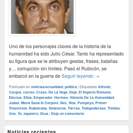
Uno de los personajes claves de la historia de la
humanidad ha sido Julio César. Tanto ha representado
su figura que se le atribuyen gestas, frases, batallas
y… corrupción sin límites. Pasó el Rubicón, se
Primer triunvirat
embarcó en la guerra de
Seguir leyendo
→
Publicado en
noticias/actualidad
,
política
|
Etiquetado
Alfredo
,
Cargus
,
correo
,
Craso
,
De La Vega
,
Deja
,
El Imperio Romano
,
Electus
,
Ellos
,
Emperador
,
Hermes
,
Historia De La Humanidad
,
Judas
,
Mens Sana In Corpore
,
Nec
,
Nos
,
Pompeyo
,
Primer
Triunvirato
,
Rubalcaba
,
Siniestros
,
Tierras
,
Todopoderoso
,
Trinitas
,
Uno
,
Ya
,
zapatero
,
Zeus
|
Deja un comentario
El
Noticias recientes