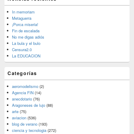
área
de
widget
In memoriam
barra
Metaguerra
lateral
¡Porca miseria!
primaria
Fin de escalada
No me digas adiós
La bula y el bulo
Censura2.0
La EDUCACION
Categorías
aeromodelismo
(2)
Agencia FIN
(14)
anecdotario
(76)
Aragoneses de lujo
(88)
arte
(75)
aviacion
(536)
blog de verano
(193)
ciencia y tecnologia
(272)