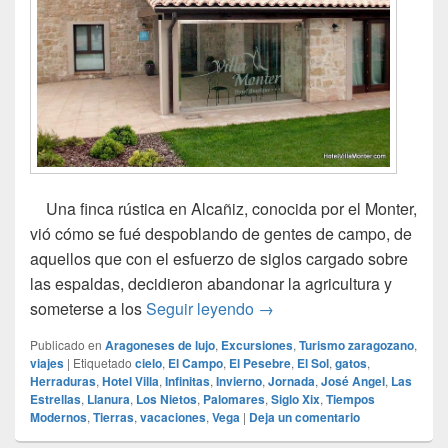
Una finca rústica en Alcañiz, conocida por el Monter,
vió cómo se fué despoblando de gentes de campo, de
aquellos que con el esfuerzo de siglos cargado sobre
las espaldas, decidieron abandonar la agricultura y
El Hotel Villa Monter en Al
someterse a los
Seguir leyendo
→
Publicado en
Aragoneses de lujo
,
Excursiones
,
Turismo zaragozano
,
viajes
|
Etiquetado
cielo
,
El Campo
,
El Pesebre
,
El Sol
,
gatos
,
Herraduras
,
Hotel Villa
,
Infinitas
,
Invierno
,
Jornada
,
José Angel
,
Las
Estrellas
,
Llanura
,
Los Nietos
,
Palomares
,
Siglo Xix
,
Tiempos
Modernos
,
Tierras
,
vacaciones
,
Vega
|
Deja un comentario