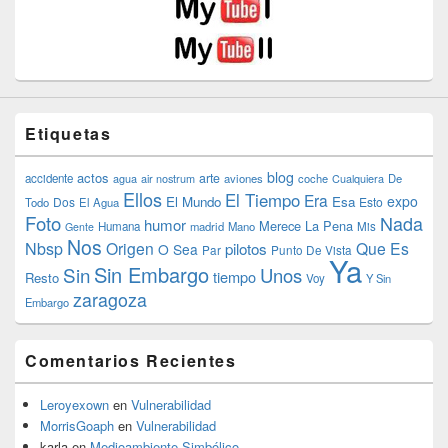
Etiquetas
blog
actos
arte
accidente
agua
air nostrum
aviones
coche
Cualquiera
De
Ellos
El Tiempo
Era
expo
El Mundo
Esa
Dos
Esto
Todo
El Agua
Foto
Nada
humor
Merece La Pena
Humana
madrid
Mano
Mis
Gente
Nos
Nbsp
Origen
Que Es
pilotos
O Sea
Par
Punto De Vista
Ya
Sin Embargo
Sin
Unos
tiempo
Resto
Voy
Y Sin
zaragoza
Embargo
Comentarios Recientes
Leroyexown
en
Vulnerabilidad
MorrisGoaph
en
Vulnerabilidad
karla
en
Medioambiente Simbólico