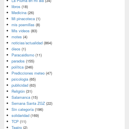
La Pluma en mi ala
(34)
libros
(18)
Medicina
(26)
Mi pinacoteca
(1)
mis poemillas
(8)
Mis videos
(83)
motes
(4)
noticias/actualidad
(864)
óleos
(1)
Paracaidismo
(11)
parados
(155)
política
(246)
Predicciones meteo
(47)
psicologia
(65)
publicidad
(63)
Religión
(31)
Salamanca
(15)
Semana Santa ZGZ
(22)
Sin categoría
(196)
solidaridad
(169)
TCP
(11)
Teatro
(2)