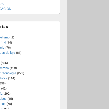
2.0
CACION
rías
elismo
(2)
 FIN
(14)
rio
(76)
ses de lujo
(88)
(536)
verano
(193)
y tecnologia
(272)
dores
(114)
358)
s
(42)
ía
(292)
nubes
(15)
ones
(55)
08
(52)