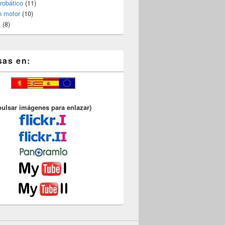
robático
(11)
n motor
(10)
a
(8)
sas en:
pulsar imágenes para enlazar)