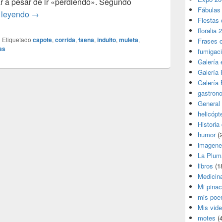
ar a pesar de ir «perdiendo». Segundo
Fábulas
Toro indultado
 leyendo
→
Fiestas 
floralia 
|
Etiquetado
capote
,
corrida
,
faena
,
indulto
,
muleta
,
Frases 
as
fumigac
Galería
Galería F
Galería F
gastron
General
helicópt
Historia
humor
(
imagene
La Plum
libros
(1
Medicin
Mi pina
mis poe
Mis vid
motes
(4