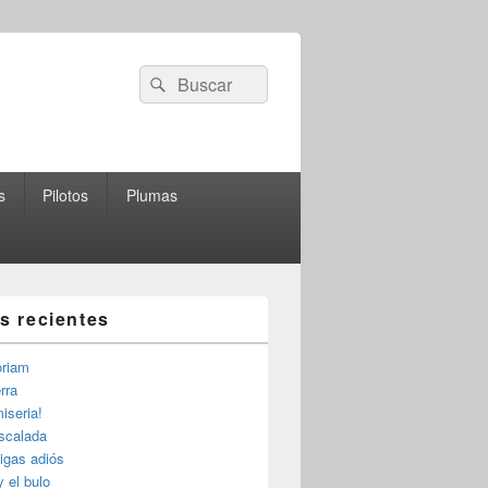
Buscar
Buscar
por:
s
Pilotos
Plumas
as recientes
riam
rra
iseria!
escalada
igas adiós
y el bulo