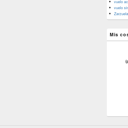
vuelo ac
vuelo si
Zarzuel
Mis co
(