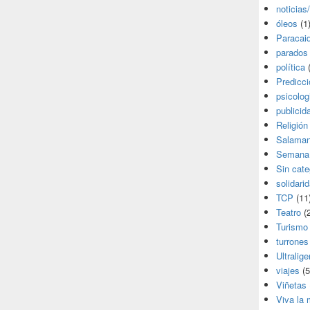
noticias
óleos
(1
Paracai
parados
política
(
Predicc
psicolog
publicid
Religión
Salama
Semana
Sin cate
solidari
TCP
(11
Teatro
(2
Turismo
turrones
Ultralige
viajes
(5
Viñetas
Viva la