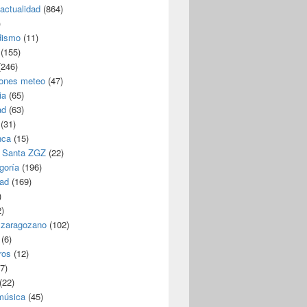
/actualidad
(864)
)
dismo
(11)
(155)
246)
iones meteo
(47)
ia
(65)
ad
(63)
(31)
nca
(15)
 Santa ZGZ
(22)
goría
(196)
dad
(169)
)
)
 zaragozano
(102)
(6)
ros
(12)
7)
(22)
 música
(45)