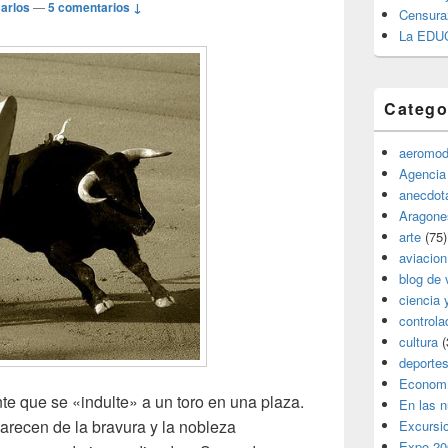
arlos
—
5 comentarios ↓
Censura
La EDU
Catego
aeromod
Agencia
anecdota
Aragone
arte
(75)
aviacion
blog de 
ciencia 
controla
cultura
(
deporte
Econom
nte que se «indulte» a un toro en una plaza.
En las 
arecen de la bravura y la nobleza
Excursi
Expo 20