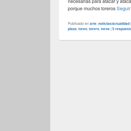
necesarias para atacar y atac
porque muchos toreros
Seguir
Publicado en
arte
,
noticias/actualidad
plaza
,
toreo
,
torero
,
toros
|
5
respuest