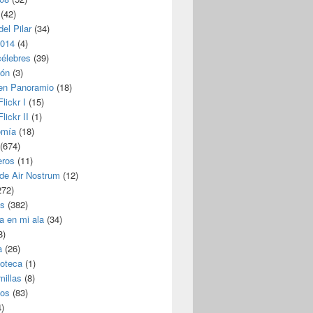
(42)
del Pilar
(34)
2014
(4)
célebres
(39)
ión
(3)
 en Panoramio
(18)
lickr I
(15)
lickr II
(1)
omía
(18)
(674)
eros
(11)
 de Air Nostrum
(12)
272)
s
(382)
a en mi ala
(34)
8)
a
(26)
coteca
(1)
millas
(8)
eos
(83)
)