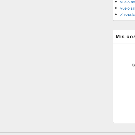
vuelo ac
vuelo si
Zarzuel
Mis co
(