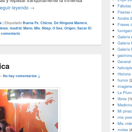
as y repasar tranquilamente la inmensa
Fábulas
A ver, pasaporte…
eguir leyendo
→
Fiestas 
floralia 
es
|
Etiquetado
Buena Fe
,
Chicos
,
De Ninguna Manera
,
Frases 
istas
,
madrid
,
Mano
,
Mis
,
Nbsp
,
O Sea
,
Origen
,
Sacar El
fumigac
n comentario
Galería
Galería F
Galería F
gastron
General
ica
helicópt
Historia
—
No hay comentarios ↓
humor
(
imagene
La Plum
libros
(1
Medicin
Mi pina
mis poe
Mis vid
motes
(4