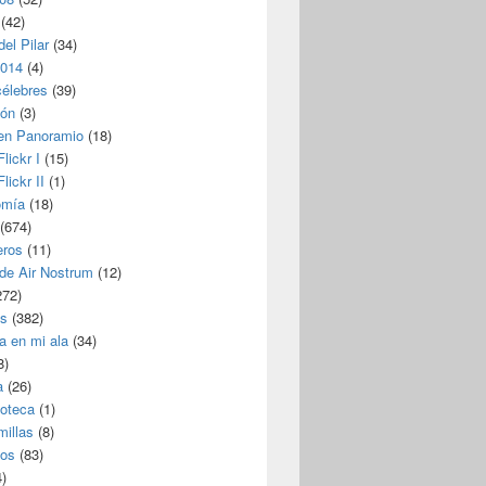
(42)
del Pilar
(34)
2014
(4)
célebres
(39)
ión
(3)
 en Panoramio
(18)
lickr I
(15)
lickr II
(1)
omía
(18)
(674)
eros
(11)
 de Air Nostrum
(12)
272)
s
(382)
a en mi ala
(34)
8)
a
(26)
coteca
(1)
millas
(8)
eos
(83)
)