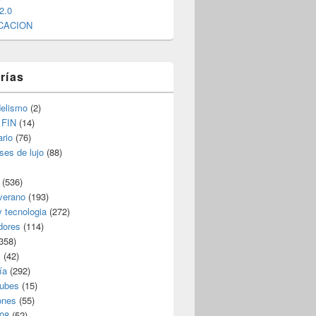
2.0
CACION
rías
elismo
(2)
 FIN
(14)
rio
(76)
ses de lujo
(88)
(536)
verano
(193)
y tecnologia
(272)
dores
(114)
358)
s
(42)
ía
(292)
nubes
(15)
ones
(55)
08
(52)