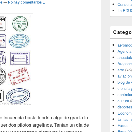
os
—
No hay comentarios ↓
Censura
La EDU
Catego
aeromod
Agencia
anecdota
Aragone
arte
(75)
aviacion
blog de 
ciencia 
controla
cultura
(
deporte
Econom
lincuencia hasta tendría algo de gracia lo
En las 
ueridos pilotos argelinos. Tenían un día de
Excursi
Expo 20