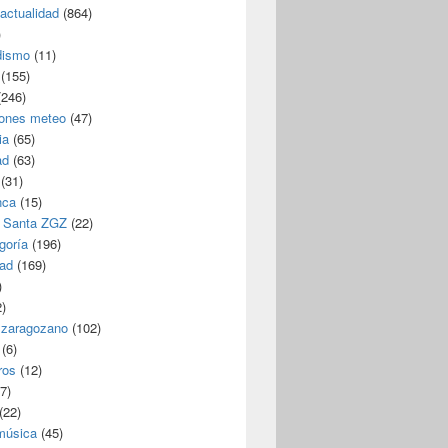
/actualidad
(864)
)
dismo
(11)
(155)
246)
iones meteo
(47)
ia
(65)
ad
(63)
(31)
nca
(15)
 Santa ZGZ
(22)
goría
(196)
dad
(169)
)
)
 zaragozano
(102)
(6)
ros
(12)
7)
(22)
 música
(45)