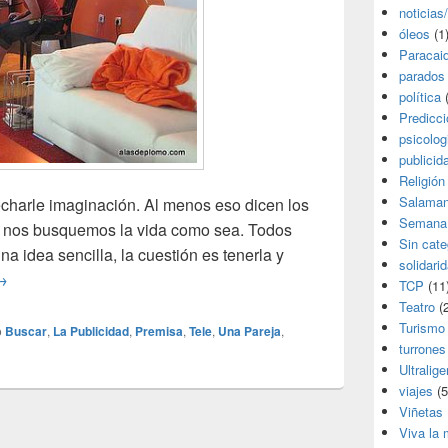
noticias
óleos
(1
Paracai
parados
política
(
Predicc
psicolog
publicid
Religión
Salama
echarle imaginación. Al menos eso dicen los
Semana
s nos busquemos la vida como sea. Todos
Sin cate
a idea sencilla, la cuestión es tenerla y
solidari
ublicidad dinámica
→
TCP
(11
Teatro
(2
Turismo
o
Buscar
,
La Publicidad
,
Premisa
,
Tele
,
Una Pareja
,
turrones
Ultralige
viajes
(5
Viñetas
Viva la