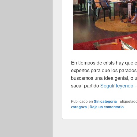
En tiempos de crisis hay que 
expertos para que los parado
buscamos una idea genial, o un
P
sacar partido
Seguir leyendo
Publicado en
Sin categoría
|
Etiquetad
zaragoza
|
Deja un comentario