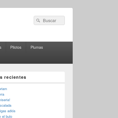
Buscar
Buscar
por:
s
Pilotos
Plumas
as recientes
riam
rra
iseria!
escalada
igas adiós
y el bulo