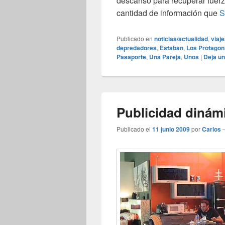
descanso para recuperar fuerz
cantidad de información que
S
Publicado en
noticias/actualidad
,
viaj
depredadores
,
Estaban
,
Los Protagon
Pasaporte
,
Una Pareja
,
Unos
|
Deja u
Publicidad dinám
Publicado el
11 junio 2009
por
Carlos