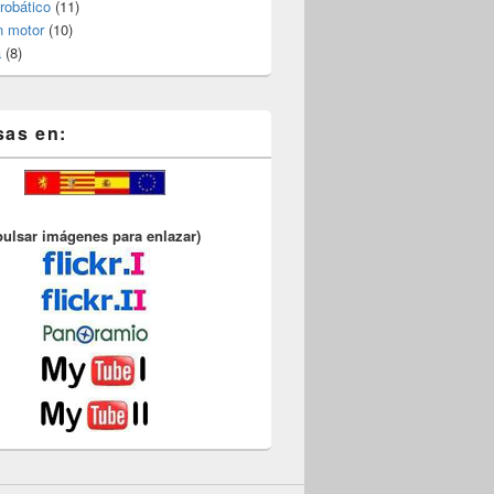
robático
(11)
n motor
(10)
a
(8)
sas en:
pulsar imágenes para enlazar)