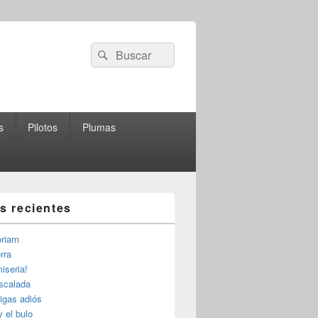
Buscar
Buscar
por:
s
Pilotos
Plumas
as recientes
riam
rra
iseria!
escalada
igas adiós
y el bulo