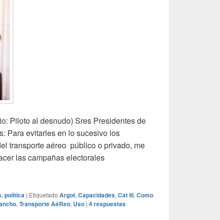
rio: Piloto al desnudo) Sres Presidentes de
s: Para evitarles en lo sucesivo los
el transporte aéreo público o privado, me
acer las campañas electorales
to para campañas electorales
s
,
política
|
Etiquetado
Argot
,
Capacidades
,
Cat Iii
,
Como
ancho
,
Transporte AéReo
,
Uso
|
4
respuestas