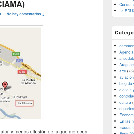
CIAMA)
Censura
La EDU
s
—
No hay comentarios ↓
Catego
aeromod
Agencia
anecdota
Aragone
arte
(75)
aviacion
blog de 
ciencia 
controla
cultura
(
deporte
Econom
En las 
Excursi
lor, y menos difusión de la que merecen,
Expo 20