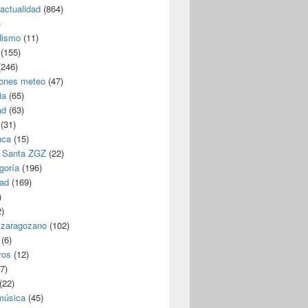
/actualidad
(864)
)
dismo
(11)
(155)
246)
iones meteo
(47)
ia
(65)
ad
(63)
(31)
nca
(15)
 Santa ZGZ
(22)
goría
(196)
dad
(169)
)
)
 zaragozano
(102)
(6)
ros
(12)
7)
(22)
 música
(45)