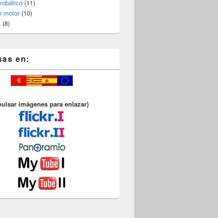
robático
(11)
n motor
(10)
a
(8)
sas en:
pulsar imágenes para enlazar)