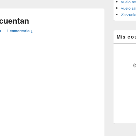
vuelo ac
vuelo si
Zarzuel
 cuentan
s
—
1 comentario ↓
Mis co
(