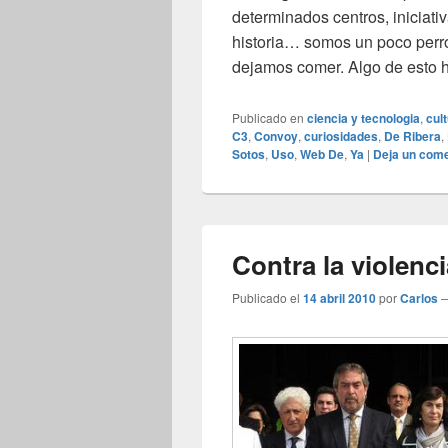
determinados centros, iniciati
historia… somos un poco perro
dejamos comer. Algo de esto 
Publicado en
ciencia y tecnologia
,
cul
C3
,
Convoy
,
curiosidades
,
De Ribera
,
Sotos
,
Uso
,
Web De
,
Ya
|
Deja un come
Contra la violenc
Publicado el
14 abril 2010
por
Carlos