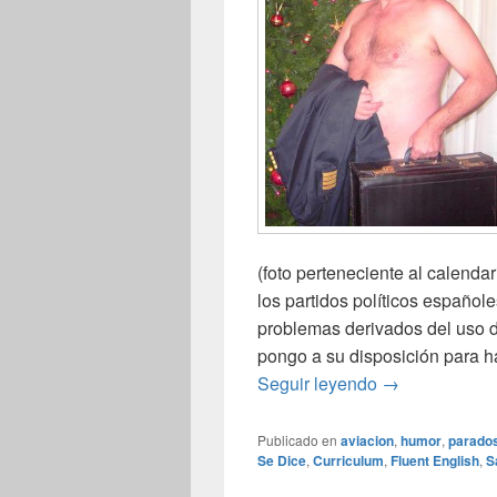
(foto perteneciente al calenda
los partidos políticos españole
problemas derivados del uso d
pongo a su disposición para h
Se ofrece pilo
Seguir leyendo
→
Publicado en
aviacion
,
humor
,
parado
Se Dice
,
Curriculum
,
Fluent English
,
S