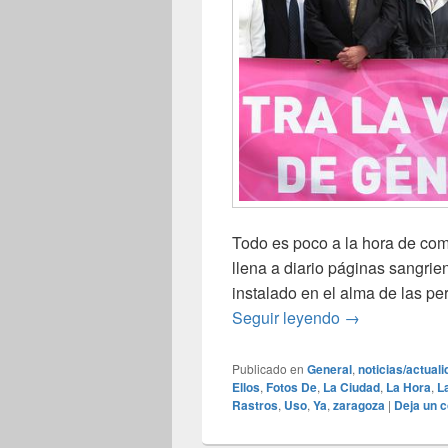
Todo es poco a la hora de comb
llena a diario páginas sangrien
instalado en el alma de las p
Contra la viol
Seguir leyendo
→
Publicado en
General
,
noticias/actual
Ellos
,
Fotos De
,
La Ciudad
,
La Hora
,
L
Rastros
,
Uso
,
Ya
,
zaragoza
|
Deja un 