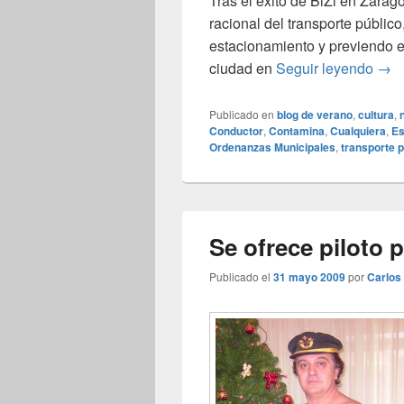
Tras el éxito de BiZi en Zarag
racional del transporte público
estacionamiento y previendo el
Orde
ciudad en
Seguir leyendo
→
Publicado en
blog de verano
,
cultura
,
Conductor
,
Contamina
,
Cualquiera
,
Es
Ordenanzas Municipales
,
transporte p
Se ofrece piloto 
Publicado el
31 mayo 2009
por
Carlos