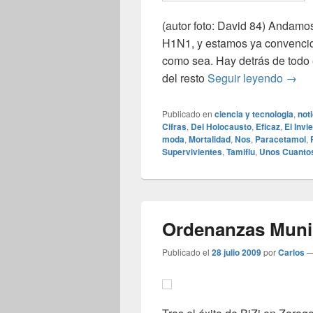
(autor foto: David 84) Andamos 
H1N1, y estamos ya convencid
como sea. Hay detrás de todo 
La gr
del resto
Seguir leyendo
→
Publicado en
ciencia y tecnologia
,
not
Cifras
,
Del Holocausto
,
Eficaz
,
El Invi
moda
,
Mortalidad
,
Nos
,
Paracetamol
,
Supervivientes
,
Tamiflu
,
Unos Cuanto
Ordenanzas Munic
Publicado el
28 julio 2009
por
Carlos