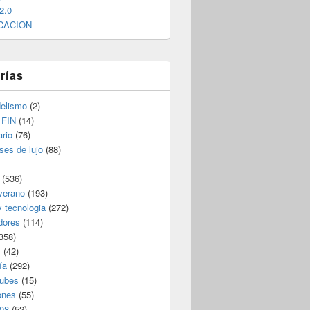
2.0
CACION
rías
elismo
(2)
 FIN
(14)
rio
(76)
ses de lujo
(88)
(536)
verano
(193)
y tecnologia
(272)
dores
(114)
358)
s
(42)
ía
(292)
nubes
(15)
ones
(55)
08
(52)