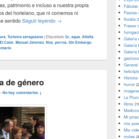
vas, patrimonio e incluso a nuestra propia
Fábulas
s del hortelano, que ni comemos ni
Fiestas 
floralia 
Centro Internacional del Agua y Me
he sentido
Seguir leyendo
→
Frases 
fumigac
tura
,
Turismo zaragozano
|
Etiquetado
2c
,
agua
,
Alfalfa
,
Galería
El Calor
,
Manuel Jimenez
,
Nos
,
perros
,
Sin Embargo
,
Galería F
ntario
Galería F
gastron
General
helicópt
Historia
ia de género
humor
(
imagene
—
No hay comentarios ↓
La Plum
libros
(1
Medicin
Mi pina
mis poe
Mis vid
motes
(4