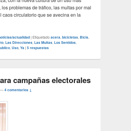
oza, con la nueva cultura de un uso más
, los problemas de tráfico, las multas por mal
 caos circulatorio que se avecina en la
nanzas Municipales sobre bicicletas
noticias/actualidad
|
Etiquetado
acera
,
bicicletas
,
Bicis
,
to
,
Las Direcciones
,
Las Multas
,
Los Sentidos
,
ublico
,
Uso
,
Ya
|
5
respuestas
para campañas electorales
—
4 comentarios ↓