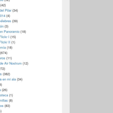
(42)
del Pilar
(34)
2014
(4)
dioambiente (CIAMA)
célebres
(39)
ión
(3)
 en Panoramio
(18)
lickr I
(15)
lickr II
(1)
omía
(18)
(674)
eros
(11)
 de Air Nostrum
(12)
272)
s
(382)
a en mi ala
(34)
8)
a
(26)
coteca
(1)
millas
(8)
eos
(83)
)