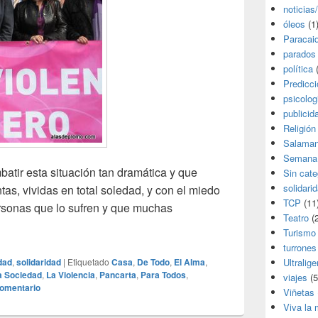
noticias
óleos
(1
Paracai
parados
política
(
Predicc
psicolog
publicid
Religión
Salama
Semana
atir esta situación tan dramática y que
Sin cate
solidari
tas, vividas en total soledad, y con el miedo
TCP
(11
ersonas que lo sufren y que muchas
Teatro
(2
encia de género
Turismo
turrones
Ultralige
idad
,
solidaridad
|
Etiquetado
Casa
,
De Todo
,
El Alma
,
a Sociedad
,
La Violencia
,
Pancarta
,
Para Todos
,
viajes
(5
comentario
Viñetas
Viva la