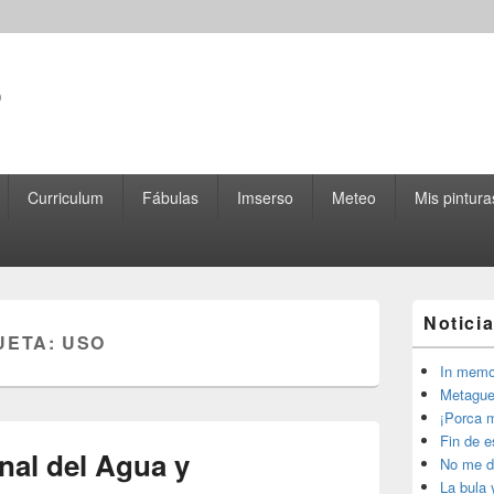
o
Curriculum
Fábulas
Imserso
Meteo
Mis pintura
El
Notici
área
UETA:
USO
de
widget
In memo
barra
Metague
lateral
¡Porca m
primaria
Fin de 
nal del Agua y
No me d
La bula 