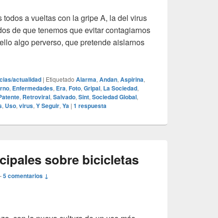
todos a vueltas con la gripe A, la del virus
os de que tenemos que evitar contagiarnos
ello algo perverso, que pretende aislarnos
ipe que nos cuentan
icias/actualidad
|
Etiquetado
Alarma
,
Andan
,
Aspirina
,
erno
,
Enfermedades
,
Era
,
Foto
,
Gripal
,
La Sociedad
,
Patente
,
Retroviral
,
Salvado
,
Sint
,
Sociedad Global
,
s
,
Uso
,
virus
,
Y Seguir
,
Ya
|
1
respuesta
ipales sobre bicicletas
—
5 comentarios ↓