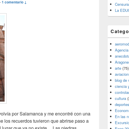
—
1 comentario ↓
Censura
La EDU
Catego
aeromod
Agencia
anecdota
Aragone
arte
(75)
aviacion
blog de 
ciencia 
controla
cultura
(
deporte
Econom
olvía por Salamanca y me encontré con una
En las 
e los recuerdos tuvieron que abrirse paso a
Excursi
 lugar que ya no existe… Las piedras
Expo 20