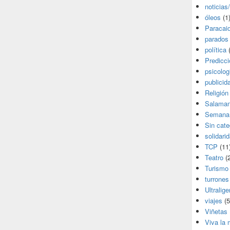
noticias
óleos
(1
Paracai
parados
política
(
Predicc
psicolog
publicid
Religión
Salama
Semana
Sin cate
solidari
TCP
(11
Teatro
(2
Turismo
turrones
Ultralige
viajes
(5
Viñetas
Viva la