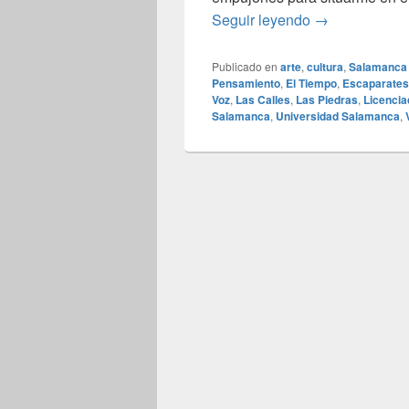
Universidad d
Seguir leyendo
→
Publicado en
arte
,
cultura
,
Salamanca
Pensamiento
,
El Tiempo
,
Escaparates
Voz
,
Las Calles
,
Las Piedras
,
Licenci
Salamanca
,
Universidad Salamanca
,