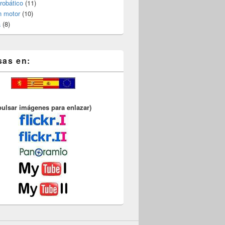
robático
(11)
n motor
(10)
a
(8)
sas en:
pulsar imágenes para enlazar)