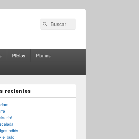
Buscar
Buscar
por:
s
Pilotos
Plumas
as recientes
riam
rra
iseria!
escalada
igas adiós
y el bulo