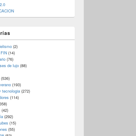
2.0
CACION
rías
elismo
(2)
 FIN
(14)
rio
(76)
ses de lujo
(88)
(536)
verano
(193)
y tecnologia
(272)
dores
(114)
358)
s
(42)
ía
(292)
nubes
(15)
ones
(55)
08
(52)