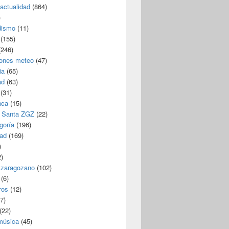
/actualidad
(864)
)
dismo
(11)
(155)
246)
iones meteo
(47)
ia
(65)
ad
(63)
(31)
nca
(15)
 Santa ZGZ
(22)
goría
(196)
dad
(169)
)
)
 zaragozano
(102)
(6)
ros
(12)
7)
(22)
 música
(45)