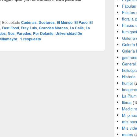
e Salamanca
Fábulas
Fiestas 
floralia 
|
Etiquetado
Cadenas
,
Doctores
,
El Mundo
,
El Paso
,
El
Frases 
,
Fast Food
,
Fray Luis
,
Grandes Marcas
,
La Calle
,
La
fumigac
ados
,
Nos
,
Paredes
,
Por Delante
,
Universidad De
Galería
Villamayor
|
1
respuesta
Galería F
Galería F
gastron
General
helicópt
Historia
humor
(
imagene
La Plum
libros
(1
Medicin
Mi pina
mis poe
Mis vid
motes
(4