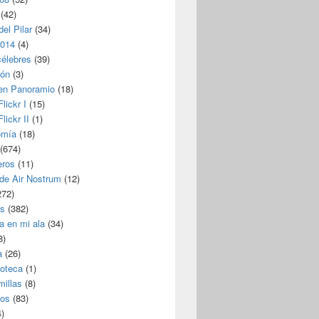
(42)
del Pilar
(34)
2014
(4)
célebres
(39)
ión
(3)
 en Panoramio
(18)
lickr I
(15)
lickr II
(1)
omía
(18)
(674)
eros
(11)
 de Air Nostrum
(12)
272)
s
(382)
a en mi ala
(34)
8)
a
(26)
coteca
(1)
millas
(8)
eos
(83)
)