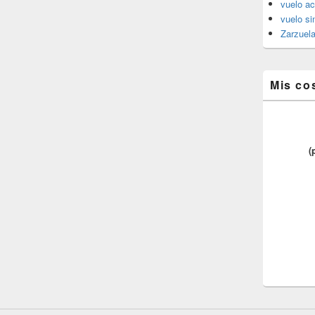
vuelo ac
vuelo si
Zarzuel
Mis co
(