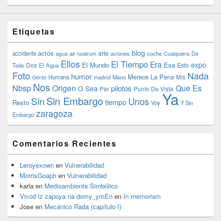
Etiquetas
blog
actos
arte
accidente
agua
air nostrum
aviones
coche
Cualquiera
De
Ellos
El Tiempo
Era
expo
El Mundo
Esa
Dos
Esto
Todo
El Agua
Foto
Nada
humor
Merece La Pena
Humana
madrid
Mano
Mis
Gente
Nos
Nbsp
Origen
Que Es
pilotos
O Sea
Par
Punto De Vista
Ya
Sin Embargo
Sin
Unos
tiempo
Resto
Voy
Y Sin
zaragoza
Embargo
Comentarios Recientes
Leroyexown
en
Vulnerabilidad
MorrisGoaph
en
Vulnerabilidad
karla
en
Medioambiente Simbólico
Vivod iz zapoya na domy_ymEn
en
In memoriam
Jose
en
Mecánico Rada (capítulo I)