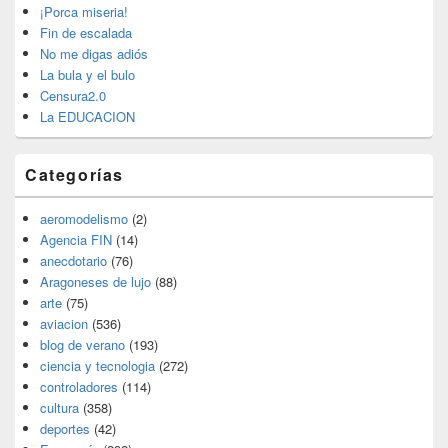
lateral
¡Porca miseria!
primaria
Fin de escalada
No me digas adiós
La bula y el bulo
Censura2.0
La EDUCACION
Categorías
aeromodelismo
(2)
Agencia FIN
(14)
anecdotario
(76)
Aragoneses de lujo
(88)
arte
(75)
aviacion
(536)
blog de verano
(193)
ciencia y tecnologia
(272)
controladores
(114)
cultura
(358)
deportes
(42)