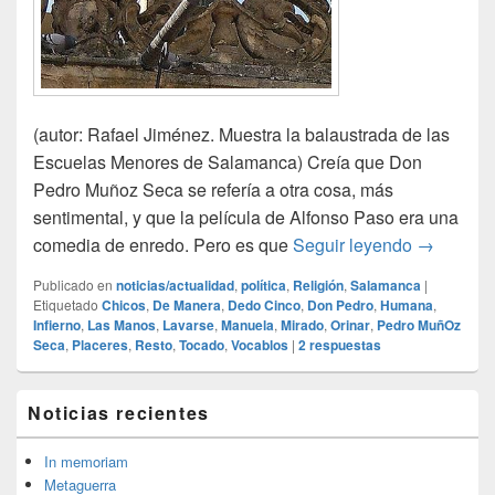
(autor: Rafael Jiménez. Muestra la balaustrada de las
Escuelas Menores de Salamanca) Creía que Don
Pedro Muñoz Seca se refería a otra cosa, más
sentimental, y que la película de Alfonso Paso era una
Los extre
comedia de enredo. Pero es que
Seguir leyendo
→
Publicado en
noticias/actualidad
,
política
,
Religión
,
Salamanca
|
Etiquetado
Chicos
,
De Manera
,
Dedo Cinco
,
Don Pedro
,
Humana
,
Infierno
,
Las Manos
,
Lavarse
,
Manuela
,
Mirado
,
Orinar
,
Pedro MuñOz
Seca
,
Placeres
,
Resto
,
Tocado
,
Vocablos
|
2
respuestas
El
Noticias recientes
área
de
widget
In memoriam
barra
Metaguerra