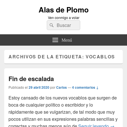
Alas de Plomo
Ven conmigo a volar
Buscar
Buscar
por:
Menú
ARCHIVOS DE LA ETIQUETA:
VOCABLOS
Fin de escalada
Publicado el
29 abril 2020
por
Carlos
—
4 comentarios ↓
Estoy cansado de los nuevos vocablos que surgen de
boca de cualquier político o escribidor y lo
rápidamente que se vulgarizan, de tal modo que muy
pocos utilizan en sus expresiones palabras sencillas y
Fin de e
correctas y muchas menos aún de
Seguir leyendo
→