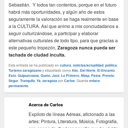
Sebastián. Y todos tan contentos, porque en el futuro
habrá más oportunidades, y algún año de estos
seguramente la valoración se haga realmente en base
a la CULTURA. Así que animo a mis conciudadanos a
seguir culturizándose, a participar y elaborar
alternativas culturales de todo tipo, para que gracias a
este pequeño tropezón,
Zaragoza nunca pueda ser
tachada de ciudad inculta.
Esta entrada se ha publicado en
cultura
,
noticias/actualidad
,
política
,
Turismo zaragozano
y etiquetado como
Abc
,
Del Norte
,
El Encanto
,
Esto
,
Guipuzcoana
,
Gusto
,
Jazz
,
Lo Primero
,
Nbsp
,
Pasta
,
Premio
,
Segur
,
Tranquilo
,
Ya
,
zaragoza
por
Carlos
. Guarda
enlace
permanente
.
Acerca de Carlos
Expiloto de líneas Aéreas, aficionado a las
artes: Pintura, Literatura, Música, Fotografía,