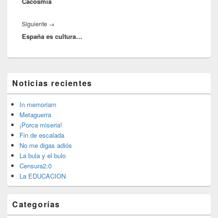
Cacosmia
anterior:
Entrada
Siguiente
→
España es cultura…
siguiente:
El
Noticias recientes
área
de
widget
In memoriam
barra
Metaguerra
lateral
¡Porca miseria!
primaria
Fin de escalada
No me digas adiós
La bula y el bulo
Censura2.0
La EDUCACION
Categorías